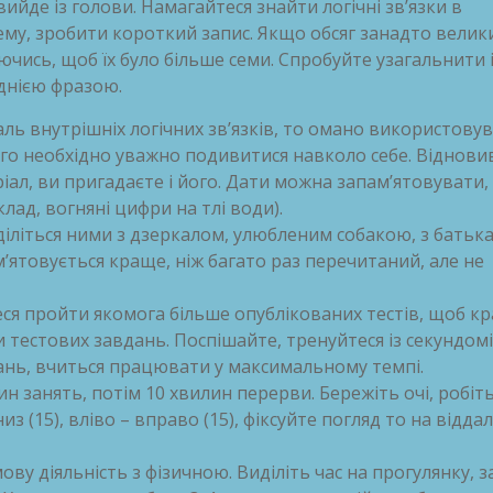
вийде із голови. Намагайтеся знайти логічні зв’язки в
хему, зробити короткий запис. Якщо обсяг занадто велик
ючись, щоб їх було більше семи. Спробуйте узагальнити 
днією фразою.
аль внутрішніх логічних зв’язків, то омано використову
ього необхідно уважно подивитися навколо себе. Віднов
ріал, ви пригадаєте і його. Дати можна запам’ятовувати,
лад, вогняні цифри на тлі води).
Поділіться ними з дзеркалом, улюбленим собакою, з батьк
’ятовується краще, ніж багато раз перечитаний, але не
ся пройти якомога більше опублікованих тестів, щоб к
тестових завдань. Поспішайте, тренуйтеся із секундом
ань, вчиться працювати у максимальному темпі.
ин занять, потім 10 хвилин перерви. Бережіть очі, робіт
из (15), вліво – вправо (15), фіксуйте погляд то на відда
у діяльність з фізичною. Виділіть час на прогулянку, з