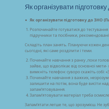
Як організувати підготовк
Як організувати підготовку до ЗНО (П
Розпочинайте готуватися до тестування 
підручники та посібники, рекомендовані
Складіть план занять. Плануючи кожен день
сьогодні, які саме розділити і теми.
Починайте навчання з ранку ,поки голова
зайве, що відволікає від основної мети-
вимкніть телефон: суворо скажіть собі: «
Починайте навчання з важких, незрозуміл
залишити на потім, вона буде висіти на
запам’ятовування.
Запам’ятовувати матеріал треба осмислен
Запам’ятати легше те, що зрозумієш. Не зуб