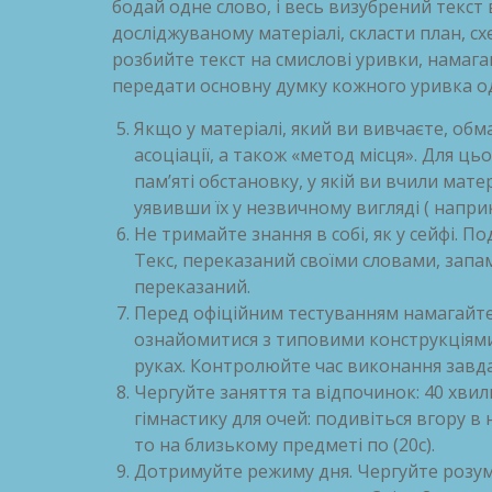
бодай одне слово, і весь визубрений текст 
досліджуваному матеріалі, скласти план, с
розбийте текст на смислові уривки, намага
передати основну думку кожного уривка о
Якщо у матеріалі, який ви вивчаєте, обм
асоціації, а також «метод місця». Для ц
пам’яті обстановку, у якій ви вчили мате
уявивши їх у незвичному вигляді ( наприк
Не тримайте знання в собі, як у сейфі. 
Текс, переказаний своїми словами, запам
переказаний.
Перед офіційним тестуванням намагайте
ознайомитися з типовими конструкціями 
руках. Контролюйте час виконання завд
Чергуйте заняття та відпочинок: 40 хвил
гімнастику для очей: подивіться вгору в н
то на близькому предметі по (20с).
Дотримуйте режиму дня. Чергуйте розумов