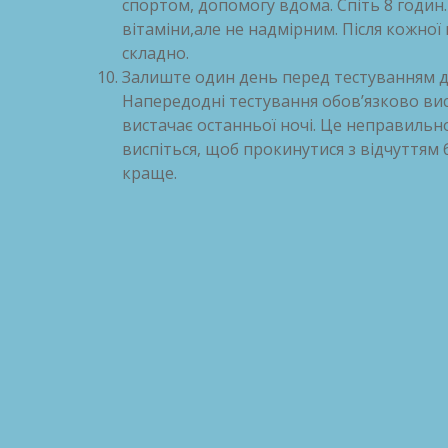
спортом, допомогу вдома. Спіть 8 годин.
вітаміни,але не надмірним. Після кожної
складно.
Залиште один день перед тестуванням дл
Напередодні тестування обов’язково вис
вистачає останньої ночі. Це неправильн
виспіться, щоб прокинутися з відчуттям
краще.