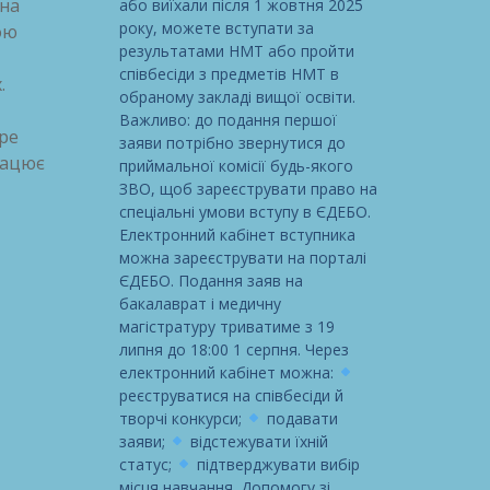
 на
або виїхали після 1 жовтня 2025
року, можете вступати за
ою
результатами НМТ або пройти
співбесіди з предметів НМТ в
.
обраному закладі вищої освіти.
Важливо: до подання першої
бре
заяви потрібно звернутися до
рацює
приймальної комісії будь-якого
ЗВО, щоб зареєструвати право на
спеціальні умови вступу в ЄДЕБО.
Електронний кабінет вступника
можна зареєструвати на порталі
ЄДЕБО. Подання заяв на
бакалаврат і медичну
магістратуру триватиме з 19
липня до 18:00 1 серпня. Через
електронний кабінет можна:
реєструватися на співбесіди й
творчі конкурси;
подавати
заяви;
відстежувати їхній
статус;
підтверджувати вибір
місця навчання. Допомогу зі