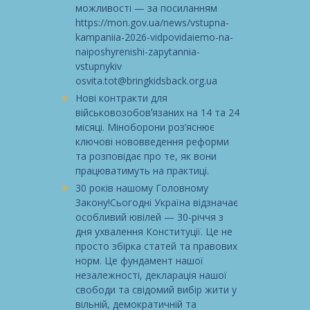
можливості — за посиланням
https://mon.gov.ua/news/vstupna-
kampaniia-2026-vidpovidaiemo-na-
naiposhyrenishi-zapytannia-
vstupnykiv
osvita.tot@bringkidsback.org.ua
Нові контракти для
військовозобовʼязаних на 14 та 24
місяці. Міноборони роз’яснює
ключові нововведення реформи
та розповідає про те, як вони
працюватимуть на практиці.
30 років нашому Головному
Закону!Сьогодні Україна відзначає
особливий ювілей — 30-річчя з
дня ухвалення Конституції. Це не
просто збірка статей та правових
норм. Це фундамент нашої
незалежності, декларація нашої
свободи та свідомий вибір жити у
вільній, демократичній та