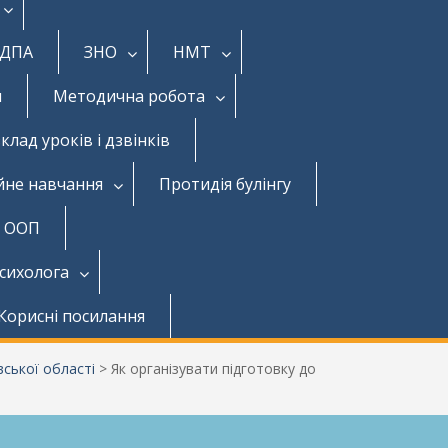
ДПА
ЗНО
НМТ
и
Методична робота
клад уроків і дзвінків
йне навчання
Протидія булінгу
з ООП
психолога
Корисні посилання
ської області
>
Як організувати підготовку до