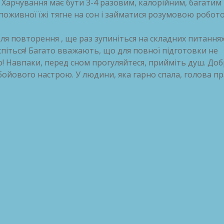
 Харчування має бути 3-4 разовим, калорійним, багатим
 поживної їжі тягне на сон і займатися розумовою робот
я повторення , ще раз зупиніться на складних питаннях
піться! Багато вважають, що для повної підготовки не
о! Навпаки, перед сном прогуляйтеся, прийміть душ. До
 бойового настрою. У людини, яка гарно спала, голова п