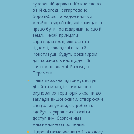
суверенній державі. Кожне слово
в ній сьогодні загартоване
боротьбою та надзусиллями
мільйонів українців, які захищають
право бути господарями на своїй
землі. Нехай принципи
справедливості, рівності та
гідності, закладені в нашій
Конституції, будуть орієнтиром
для кожного з нас щодня. Зі
святом, незламні! Разом до
Перемоги!
Наша держава підтримує вступ
дітей та молоді з тимчасово
окупованих територій України до
закладів вищої освіти, створюючи
спеціальні умови, які роблять
здобуття української освіти
доступним, безпечним і
максимально спрощеним.
Щиро вітаємо ученицю 11-А класу