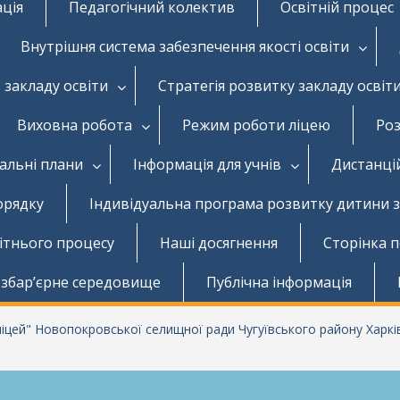
ація
Педагогічний колектив
Освітній процес
Внутрішня система забезпечення якості освіти
 закладу освіти
Стратегія розвитку закладу освіт
Виховна робота
Режим роботи ліцею
Роз
чальні плани
Інформація для учнів
Дистанці
орядку
Індивідуальна програма розвитку дитини 
вітнього процесу
Наші досягнення
Сторінка 
збар’єрне середовище
Публічна інформація
цей" Новопокровської селищної ради Чугуївського району Харків