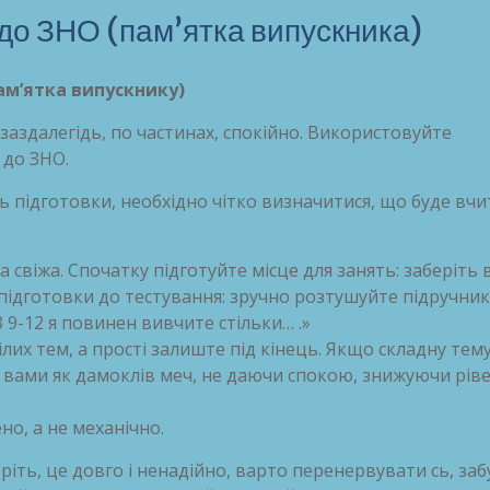
у до ЗНО (пам’ятка випускника)
ам’ятка випускнику)
заздалегідь, по частинах, спокійно. Використовуйте
 до ЗНО.
 підготовки, необхідно чітко визначитися, що буде вчи
 свіжа. Спочатку підготуйте місце для занять: заберіть 
 підготовки до тестування: зручно розтушуйте підручник
З 9-12 я повинен вивчите стільки… .»
их тем, а прості залиште під кінець. Якщо складну тем
д вами як дамоклів меч, не даючи спокою, знижуючи рів
о, а не механічно.
ріть, це довго і ненадійно, варто перенервувати сь, заб