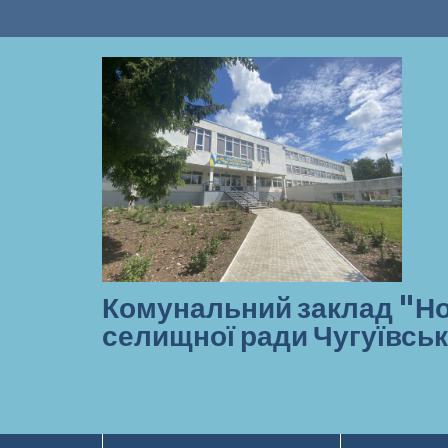
Перейти
до
вмісту
Комунальний заклад "Но
селищної ради Чугуївськ