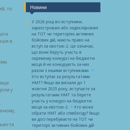
Новини
ий, то
і
У 2026 році всі вступники,
зареєстровані або задекларовані
вати
на ТОТ чи територіях активних
бойових дій, мають право на
ивши в
вступ за квотою-2. Це означає,
що вони беруть участь в
окремому конкурсі на бюджетні
ами.
місця й не конкурують за них
разом з іншими вступниками.
Хто вступає за результатами
раще
НМТ? Якщо ви виїхали до 1
жовтня 2025 року, вступаєте за
іром у
результатами НМТ та берете
участь у конкурсі на бюджетні
ь
місця за квотою-2.
Хто може
леному,
обрати НМТ або співбесіду? Якщо
ви досі перебуваєте на ТОТ чи
аняття
території активних бойових дій