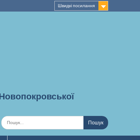
Швидкі посилання
 Новопокровської
Шукати: