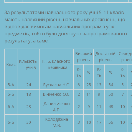
За результатами навчального року учні 5-11 класів
мають належний рівень навчальних досягнень, що
відповідає вимогам навчальних програм з усіх
предметів, тобто було досягнуто запрограмованого
результату, а саме:
Високий
Достатній
Середн
рівень
рівень
рівен
Кількість
П.І.Б. класного
Клас
учнів
керівника
К-
К-
К-
%
%
ть
ть
ть
5-А
24
Буслаєва Н.О.
6
25
13
54
5
5-Б
18
Вініченко О.С.
2
11
9
50
7
Данильченко
6-А
23
2
9
11
48
10
А.П.
Колодяжна
6-Б
30
3
10
17
56
10
М.В.