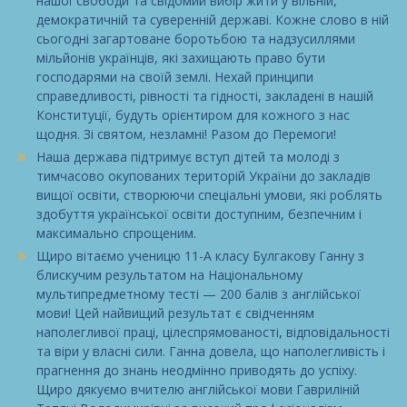
нашої свободи та свідомий вибір жити у вільній,
демократичній та суверенній державі. Кожне слово в ній
сьогодні загартоване боротьбою та надзусиллями
мільйонів українців, які захищають право бути
господарями на своїй землі. Нехай принципи
справедливості, рівності та гідності, закладені в нашій
Конституції, будуть орієнтиром для кожного з нас
щодня. Зі святом, незламні! Разом до Перемоги!
Наша держава підтримує вступ дітей та молоді з
тимчасово окупованих територій України до закладів
вищої освіти, створюючи спеціальні умови, які роблять
здобуття української освіти доступним, безпечним і
максимально спрощеним.
Щиро вітаємо ученицю 11-А класу Булгакову Ганну з
блискучим результатом на Національному
мультипредметному тесті — 200 балів з англійської
мови! Цей найвищий результат є свідченням
наполегливої праці, цілеспрямованості, відповідальності
та віри у власні сили. Ганна довела, що наполегливість і
прагнення до знань неодмінно приводять до успіху.
Щиро дякуємо вчителю англійської мови Гавриліній