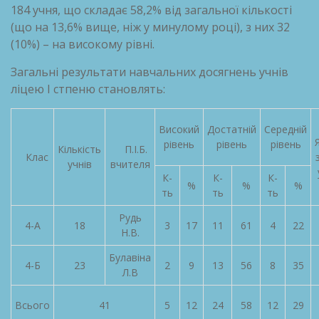
184 учня, що складає 58,2% від загальної кількості
(що на 13,6% вище, ніж у минулому році), з них 32
(10%) – на високому рівні.
Загальні результати навчальних досягнень учнів
ліцею І стпеню становлять:
Високий
Достатній
Середній
рівень
рівень
рівень
Кількість
П.І.Б.
Клас
учнів
вчителя
К-
К-
К-
%
%
%
ть
ть
ть
Рудь
4-А
18
3
17
11
61
4
22
Н.В.
Булавіна
4-Б
23
2
9
13
56
8
35
Л.В
Всього
41
5
12
24
58
12
29