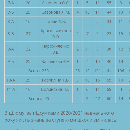
7-А
20
Сазонова О.С.
1
5
11
55
8
7-Б
25
Сазонова Л.М.
4
16
11
44
10
8-А
16
Таран Л.В.
–
–
5
31
11
Красильникова
8-Б
27
2
7
6
23
19
О.О.
Нарожиленко
9-А
22
2
9,1
8
36
12
З.Б.
9-Б
25
Васильєва Є.А.
1
4
10
40
14
Всьго: 230
23
10
101
44
106
10-А
29
Гавриліна Т.В.
3
10
16
55
10
11-А
16
Волинська Н.Б.
1
6
11
68
4
Всього: 45
4
9
27
60
14
В цілому, за підсумками 2020/2021 навчального
року якість знань за ступенями школи змінилась: