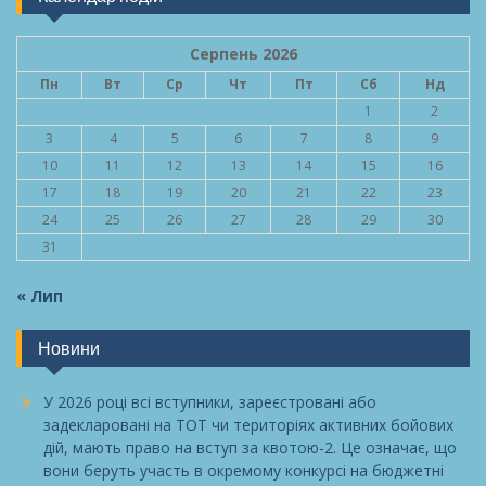
Серпень 2026
Пн
Вт
Ср
Чт
Пт
Сб
Нд
1
2
3
4
5
6
7
8
9
10
11
12
13
14
15
16
17
18
19
20
21
22
23
24
25
26
27
28
29
30
31
« Лип
Новини
У 2026 році всі вступники, зареєстровані або
задекларовані на ТОТ чи територіях активних бойових
дій, мають право на вступ за квотою-2. Це означає, що
вони беруть участь в окремому конкурсі на бюджетні