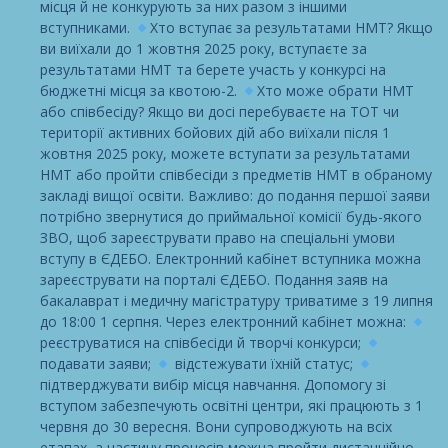
місця й не конкурують за них разом з іншими
вступниками.
Хто вступає за результатами НМТ? Якщо
ви виїхали до 1 жовтня 2025 року, вступаєте за
результатами НМТ та берете участь у конкурсі на
бюджетні місця за квотою-2.
Хто може обрати НМТ
або співбесіду? Якщо ви досі перебуваєте на ТОТ чи
території активних бойових дій або виїхали після 1
жовтня 2025 року, можете вступати за результатами
НМТ або пройти співбесіди з предметів НМТ в обраному
закладі вищої освіти. Важливо: до подання першої заяви
потрібно звернутися до приймальної комісії будь-якого
ЗВО, щоб зареєструвати право на спеціальні умови
вступу в ЄДЕБО. Електронний кабінет вступника можна
зареєструвати на порталі ЄДЕБО. Подання заяв на
бакалаврат і медичну магістратуру триватиме з 19 липня
до 18:00 1 серпня. Через електронний кабінет можна:
реєструватися на співбесіди й творчі конкурси;
подавати заяви;
відстежувати їхній статус;
підтверджувати вибір місця навчання. Допомогу зі
вступом забезпечують освітні центри, які працюють з 1
червня до 30 вересня. Вони супроводжують на всіх
етапах, а частину процесів можна пройти дистанційно,