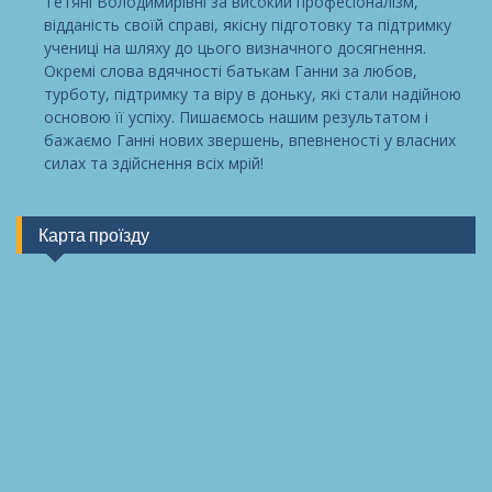
Тетяні Володимирівні за високий професіоналізм,
відданість своїй справі, якісну підготовку та підтримку
учениці на шляху до цього визначного досягнення.
Окремі слова вдячності батькам Ганни за любов,
турботу, підтримку та віру в доньку, які стали надійною
основою її успіху. Пишаємось нашим результатом і
бажаємо Ганні нових звершень, впевненості у власних
силах та здійснення всіх мрій!
Карта проїзду