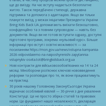
ще до виїзду. На час вступу надається безоплатне
житло. Також передбачені стипендії, державна
підтримка та допомога з адаптацією. Якщо ви тільки
плануєте виїзд, у межах ініціативи Президента України
Bring Kids Back UA допомагають виїхати безкоштовно,
конфіденційно та з повним супроводом — навіть без
документів. Якщо ви не готові вступати одразу, доступні
підготовчі програми, зокрема «нульовий курс». Більше
інформації про вступ і освітні можливості — за
посиланням https://mon.gov.ua/news/vstupna-kampaniia-
2026-vidpovidaiemo-na-naiposhyrenishi-zapytannia-
vstupnykiv osvita.tot@bringkidsback.org.ua
Нові контракти для військовозобовʼязаних на 14 та 24
місяці. Міноборони роз’яснює ключові нововведення
реформи та розповідає про те, як вони працюватимуть
на практиці.
30 років нашому Головному Закону!Сьогодні Україна
відзначає особливий ювілей — 30-річчя з дня ухвалення
Конституції. Це не просто збірка статей та правових
норм. Це фундамент нашої незалежності, декларація