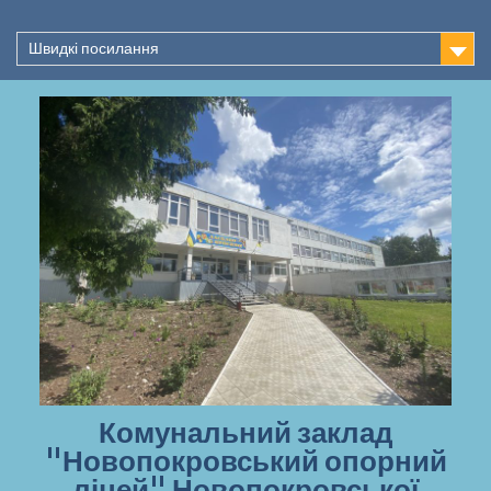
Перейти
до
Швидкі посилання
вмісту
Комунальний заклад
"Новопокровський опорний
ліцей" Новопокровської