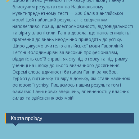
Щиро вітаємо ученицю 11-А класу Булгакову Ганну з
блискучим результатом на Національному
мультипредметному тесті — 200 балів з англійської
мови! Цей найвищий результат є свідченням
наполегливої праці, цілеспрямованості, відповідальності
та віри у власні сили. Ганна довела, що наполегливість і
прагнення до знань неодмінно приводять до успіху.
Щиро дякуємо вчителю англійської мови Гавриліній
Тетяні Володимирівні за високий професіоналізм,
відданість своїй справі, якісну підготовку та підтримку
учениці на шляху до цього визначного досягнення.
Окремі слова вдячності батькам Ганни за любов,
турботу, підтримку та віру в доньку, які стали надійною
основою її успіху. Пишаємось нашим результатом і
бажаємо Ганні нових звершень, впевненості у власних
силах та здійснення всіх мрій!
Карта проїзду