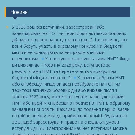
Новини
У 2026 році всі вступники, зареєстровані або
задекларовані на ТОТ чи територіях активних бойових
дій, мають право на вступ за квотою-2. Це означає, що
вони беруть участь в окремому конкурсі на бюджетні
місця й не конкурують за них разом з іншими
вступниками.
Хто вступає за результатами НМТ? Якщо
ви виїхали до 1 жовтня 2025 року, вступаєте за
результатами НМТ та берете участь у конкурсі на
бюджетні місця за квотою-2.
Хто може обрати НМТ
або співбесіду? Якщо ви досі перебуваєте на ТОТ чи
території активних бойових дій або виїхали після 1
жовтня 2025 року, можете вступати за результатами
НМТ або пройти співбесіди з предметів НМТ в обраному
закладі вищої освіти. Важливо: до подання першої заяви
потрібно звернутися до приймальної комісії будь-якого
ЗВО, щоб зареєструвати право на спеціальні умови
вступу в ЄДЕБО. Електронний кабінет вступника можна
зареєструвати на порталі ЄДЕБО. Подання заяв на