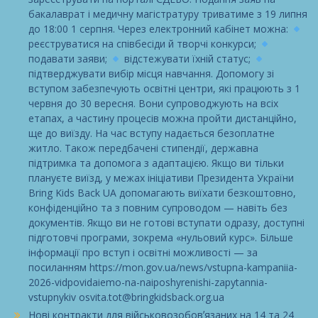
бакалаврат і медичну магістратуру триватиме з 19 липня
до 18:00 1 серпня. Через електронний кабінет можна:
реєструватися на співбесіди й творчі конкурси;
подавати заяви;
відстежувати їхній статус;
підтверджувати вибір місця навчання. Допомогу зі
вступом забезпечують освітні центри, які працюють з 1
червня до 30 вересня. Вони супроводжують на всіх
етапах, а частину процесів можна пройти дистанційно,
ще до виїзду. На час вступу надається безоплатне
житло. Також передбачені стипендії, державна
підтримка та допомога з адаптацією. Якщо ви тільки
плануєте виїзд, у межах ініціативи Президента України
Bring Kids Back UA допомагають виїхати безкоштовно,
конфіденційно та з повним супроводом — навіть без
документів. Якщо ви не готові вступати одразу, доступні
підготовчі програми, зокрема «нульовий курс». Більше
інформації про вступ і освітні можливості — за
посиланням https://mon.gov.ua/news/vstupna-kampaniia-
2026-vidpovidaiemo-na-naiposhyrenishi-zapytannia-
vstupnykiv osvita.tot@bringkidsback.org.ua
Нові контракти для військовозобовʼязаних на 14 та 24