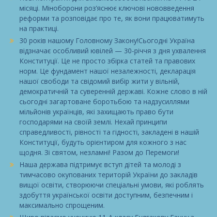
місяці. Міноборони роз’яснює ключові нововведення
реформи та розповідає про те, як вони працюватимуть
на практиці.
30 років нашому Головному Закону!Сьогодні Україна
відзначає особливий ювілей — 30-річчя з дня ухвалення
Конституції. Це не просто збірка статей та правових
норм. Це фундамент нашої незалежності, декларація
нашої свободи та свідомий вибір жити у вільній,
демократичній та суверенній державі. Кожне слово в ній
сьогодні загартоване боротьбою та надзусиллями
мільйонів українців, які захищають право бути
господарями на своїй землі. Нехай принципи
справедливості, рівності та гідності, закладені в нашій
Конституції, будуть орієнтиром для кожного з нас
щодня. Зі святом, незламні! Разом до Перемоги!
Наша держава підтримує вступ дітей та молоді з
тимчасово окупованих територій України до закладів
вищої освіти, створюючи спеціальні умови, які роблять
здобуття української освіти доступним, безпечним і
максимально спрощеним.