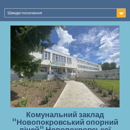
Перейти
до
Швидкі посилання
вмісту
Комунальний заклад
"Новопокровський опорний
ліцей" Новопокровської