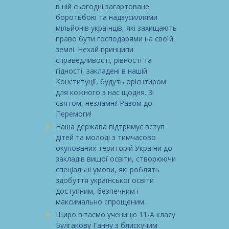
в ній сьогодні загартоване
боротьбою та надзусиллями
мільйонів українців, які захищають
право бути господарями на своїй
землі. Нехай принципи
справедливості, рівності та
гідності, закладені в нашій
Конституції, будуть орієнтиром
для кожного з нас щодня. Зі
святом, незламні! Разом до
Перемоги!
Наша держава підтримує вступ
дітей та молоді з тимчасово
окупованих територій України до
закладів вищої освіти, створюючи
спеціальні умови, які роблять
здобуття української освіти
доступним, безпечним і
максимально спрощеним.
Щиро вітаємо ученицю 11-А класу
Булгакову Ганну з блискучим