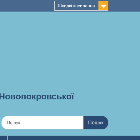
Швидкі посилання
 Новопокровської
Шукати: