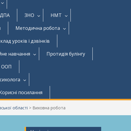
ДПА
ЗНО
НМТ
и
Методична робота
клад уроків і дзвінків
йне навчання
Протидія булінгу
з ООП
психолога
Корисні посилання
ської області
>
Виховна робота