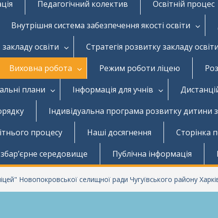
ація
Педагогічний колектив
Освітній процес
Внутрішня система забезпечення якості освіти
 закладу освіти
Стратегія розвитку закладу освіт
Виховна робота
Режим роботи ліцею
Роз
чальні плани
Інформація для учнів
Дистанці
орядку
Індивідуальна програма розвитку дитини 
вітнього процесу
Наші досягнення
Сторінка 
збар’єрне середовище
Публічна інформація
цей" Новопокровської селищної ради Чугуївського району Харків