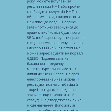
року, можете вступати за
результатами НМТ або пройти
співбесіди з предметів НМТ в
обраному закладі вищої освіти.
Важливо: до подання першої
заяви потрібно звернутися до
приймальної комісії будь-якого
ЗВО, щоб зареєструвати право на
спеціальні умови вступу в ЄДЕБО.
Електронний кабінет вступника
можна зареєструвати на порталі
ЄДЕБО. Подання заяв на
бакалаврат і медичну
магістратуру триватиме з 19
липня до 18:00 1 серпня. Через
електронний кабінет можна:
реєструватися на співбесіди й
творчі конкурси;
подавати
заяви;
відстежувати їхній
статус;
підтверджувати вибір
місця навчання. Допомогу зі
вступом забезпечують освітні