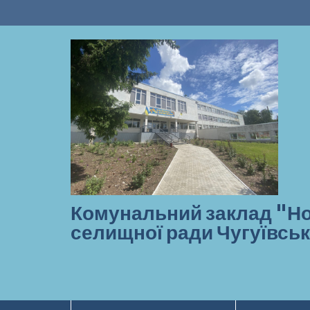
Перейти
до
вмісту
Комунальний заклад "Но
селищної ради Чугуївськ