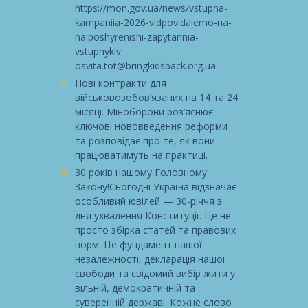
https://mon.gov.ua/news/vstupna-
kampaniia-2026-vidpovidaiemo-na-
naiposhyrenishi-zapytannia-
vstupnykiv
osvita.tot@bringkidsback.org.ua
Нові контракти для
військовозобовʼязаних на 14 та 24
місяці. Міноборони роз’яснює
ключові нововведення реформи
та розповідає про те, як вони
працюватимуть на практиці.
30 років нашому Головному
Закону!Сьогодні Україна відзначає
особливий ювілей — 30-річчя з
дня ухвалення Конституції. Це не
просто збірка статей та правових
норм. Це фундамент нашої
незалежності, декларація нашої
свободи та свідомий вибір жити у
вільній, демократичній та
суверенній державі. Кожне слово