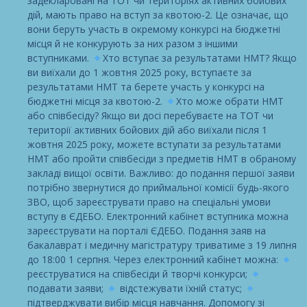
задекларовані на ТОТ чи територіях активних бойових
дій, мають право на вступ за квотою-2. Це означає, що
вони беруть участь в окремому конкурсі на бюджетні
місця й не конкурують за них разом з іншими
вступниками.
Хто вступає за результатами НМТ? Якщо
ви виїхали до 1 жовтня 2025 року, вступаєте за
результатами НМТ та берете участь у конкурсі на
бюджетні місця за квотою-2.
Хто може обрати НМТ
або співбесіду? Якщо ви досі перебуваєте на ТОТ чи
території активних бойових дій або виїхали після 1
жовтня 2025 року, можете вступати за результатами
НМТ або пройти співбесіди з предметів НМТ в обраному
закладі вищої освіти. Важливо: до подання першої заяви
потрібно звернутися до приймальної комісії будь-якого
ЗВО, щоб зареєструвати право на спеціальні умови
вступу в ЄДЕБО. Електронний кабінет вступника можна
зареєструвати на порталі ЄДЕБО. Подання заяв на
бакалаврат і медичну магістратуру триватиме з 19 липня
до 18:00 1 серпня. Через електронний кабінет можна:
реєструватися на співбесіди й творчі конкурси;
подавати заяви;
відстежувати їхній статус;
підтверджувати вибір місця навчання. Допомогу зі