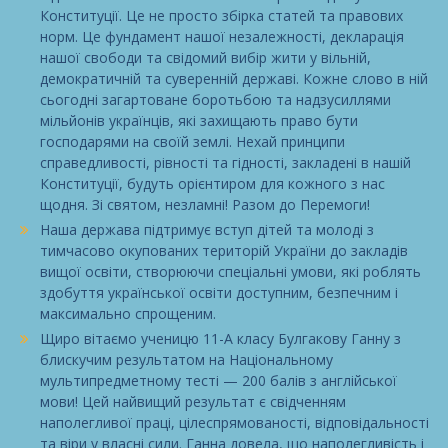
Конституції. Це не просто збірка статей та правових
норм. Це фундамент нашої незалежності, декларація
нашої свободи та свідомий вибір жити у вільній,
демократичній та суверенній державі. Кожне слово в ній
сьогодні загартоване боротьбою та надзусиллями
мільйонів українців, які захищають право бути
господарями на своїй землі. Нехай принципи
справедливості, рівності та гідності, закладені в нашій
Конституції, будуть орієнтиром для кожного з нас
щодня. Зі святом, незламні! Разом до Перемоги!
Наша держава підтримує вступ дітей та молоді з
тимчасово окупованих територій України до закладів
вищої освіти, створюючи спеціальні умови, які роблять
здобуття української освіти доступним, безпечним і
максимально спрощеним.
Щиро вітаємо ученицю 11-А класу Булгакову Ганну з
блискучим результатом на Національному
мультипредметному тесті — 200 балів з англійської
мови! Цей найвищий результат є свідченням
наполегливої праці, цілеспрямованості, відповідальності
та віри у власні сили. Ганна довела, що наполегливість і