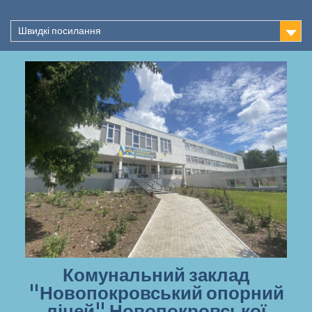
Перейти
до
Швидкі посилання
вмісту
Комунальний заклад
"Новопокровський опорний
ліцей" Новопокровської