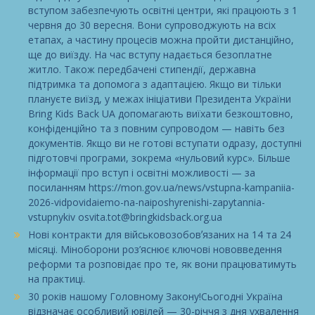
вступом забезпечують освітні центри, які працюють з 1
червня до 30 вересня. Вони супроводжують на всіх
етапах, а частину процесів можна пройти дистанційно,
ще до виїзду. На час вступу надається безоплатне
житло. Також передбачені стипендії, державна
підтримка та допомога з адаптацією. Якщо ви тільки
плануєте виїзд, у межах ініціативи Президента України
Bring Kids Back UA допомагають виїхати безкоштовно,
конфіденційно та з повним супроводом — навіть без
документів. Якщо ви не готові вступати одразу, доступні
підготовчі програми, зокрема «нульовий курс». Більше
інформації про вступ і освітні можливості — за
посиланням https://mon.gov.ua/news/vstupna-kampaniia-
2026-vidpovidaiemo-na-naiposhyrenishi-zapytannia-
vstupnykiv osvita.tot@bringkidsback.org.ua
Нові контракти для військовозобовʼязаних на 14 та 24
місяці. Міноборони роз’яснює ключові нововведення
реформи та розповідає про те, як вони працюватимуть
на практиці.
30 років нашому Головному Закону!Сьогодні Україна
відзначає особливий ювілей — 30-річчя з дня ухвалення