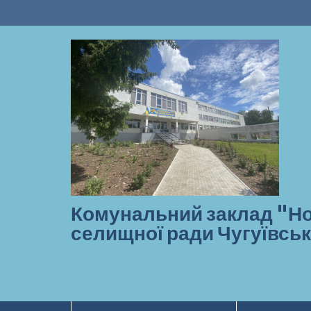
Перейти
до
вмісту
Комунальний заклад "Но
селищної ради Чугуївськ