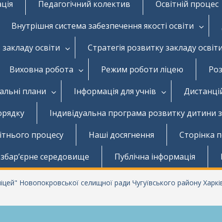
ація
Педагогічний колектив
Освітній процес
Внутрішня система забезпечення якості освіти
 закладу освіти
Стратегія розвитку закладу освіт
Виховна робота
Режим роботи ліцею
Роз
чальні плани
Інформація для учнів
Дистанці
орядку
Індивідуальна програма розвитку дитини 
вітнього процесу
Наші досягнення
Сторінка 
збар’єрне середовище
Публічна інформація
цей" Новопокровської селищної ради Чугуївського району Харків