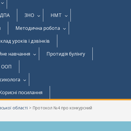
ДПА
ЗНО
НМТ
и
Методична робота
клад уроків і дзвінків
йне навчання
Протидія булінгу
з ООП
психолога
Корисні посилання
ської області
>
Протокол №4 про конкурсний