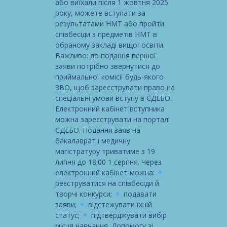
або виїхали після 1 жовтня 2025
року, можете вступати за
результатами НМТ або пройти
співбесіди з предметів НМТ в
обраному закладі вищої освіти.
Важливо: до подання першої
заяви потрібно звернутися до
приймальної комісії будь-якого
ЗВО, щоб зареєструвати право на
спеціальні умови вступу в ЄДЕБО.
Електронний кабінет вступника
можна зареєструвати на порталі
ЄДЕБО. Подання заяв на
бакалаврат і медичну
магістратуру триватиме з 19
липня до 18:00 1 серпня. Через
електронний кабінет можна:
реєструватися на співбесіди й
творчі конкурси;
подавати
заяви;
відстежувати їхній
статус;
підтверджувати вибір
місця навчання. Допомогу зі