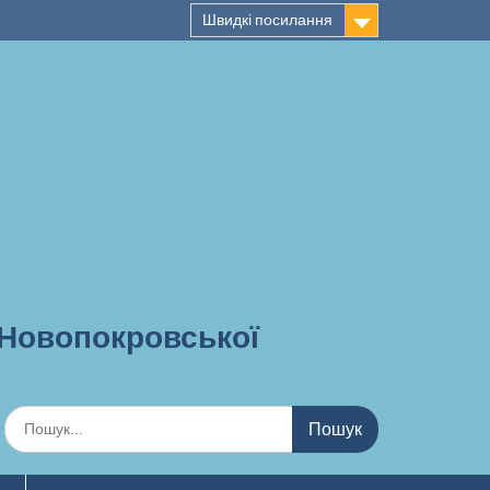
Швидкі посилання
 Новопокровської
Шукати: