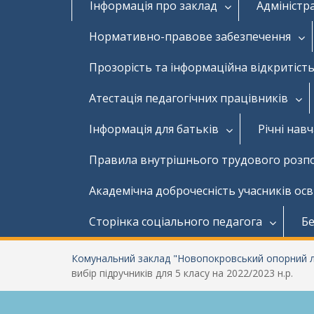
Інформація про заклад
Адміністр
Нормативно-правове забезпечення
Прозорість та інформаційна відкритість
Атестація педагогічних працівників
Інформація для батьків
Річні нав
Правила внутрішнього трудового розп
Академічна доброчесність учасників ос
Сторінка соціального педагога
Бе
Комунальний заклад "Новопокровський опорний лі
вибір підручників для 5 класу на 2022/2023 н.р.