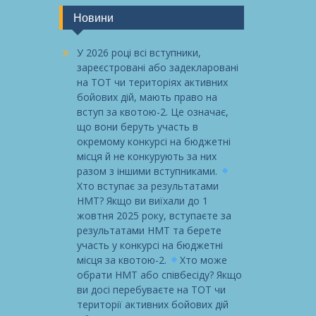
Новини
У 2026 році всі вступники,
зареєстровані або задекларовані
на ТОТ чи територіях активних
бойових дій, мають право на
вступ за квотою-2. Це означає,
що вони беруть участь в
окремому конкурсі на бюджетні
місця й не конкурують за них
разом з іншими вступниками.
Хто вступає за результатами
НМТ? Якщо ви виїхали до 1
жовтня 2025 року, вступаєте за
результатами НМТ та берете
участь у конкурсі на бюджетні
місця за квотою-2.
Хто може
обрати НМТ або співбесіду? Якщо
ви досі перебуваєте на ТОТ чи
території активних бойових дій