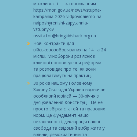
можливості — за посиланням
https://mon.gov.ua/news/vstupna-
kampaniia-2026-vidpovidaiemo-na-
naiposhyrenishi-zapytannia-
vstupnykiv
osvita.tot@bringkidsback.org.ua
Нові контракти для
військовозобовʼязаних на 14 та 24
місяці. Міноборони роз’яснює
ключові нововведення реформи
та розповідає про те, як вони
працюватимуть на практиці.
30 років нашому Головному
Закону!Сьогодні Україна відзначає
особливий ювілей — 30-річчя з
дня ухвалення Конституції. Це не
просто збірка статей та правових
норм. Це фундамент нашої
незалежності, декларація нашої
свободи та свідомий вибір жити у
вільній, демократичній та