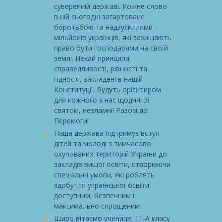
суверенній державі. Кожне слово
в ній сьогодні загартоване
боротьбою та надзусиллями
мільйонів українців, які захищають
право бути господарями на своїй
землі. Нехай принципи
справедливості, рівності та
гідності, закладені в нашій
Конституції, будуть орієнтиром
для кожного з нас щодня. Зі
святом, незламні! Разом до
Перемоги!
Наша держава підтримує вступ
дітей та молоді з тимчасово
окупованих територій України до
закладів вищої освіти, створюючи
спеціальні умови, які роблять
здобуття української освіти
доступним, безпечним і
максимально спрощеним.
Щиро вітаємо ученицю 11-А класу