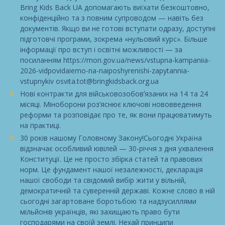
Bring Kids Back UA допомагають виїхати безкоштовно,
конфіденційно та з повним супроводом — навіть без
документів. Якщо ви не готові вступати одразу, доступні
підготовчі програми, зокрема «нульовий курс». Більше
інформації про вступ і освітні можливості — за
посиланням https://mon.gov.ua/news/vstupna-kampaniia-
2026-vidpovidaiemo-na-naiposhyrenishi-zapytannia-
vstupnykiv osvita.tot@bringkidsback.org.ua
Нові контракти для військовозобовʼязаних на 14 та 24
місяці. Міноборони роз’яснює ключові нововведення
реформи та розповідає про те, як вони працюватимуть
на практиці.
30 років нашому Головному Закону!Сьогодні Україна
відзначає особливий ювілей — 30-річчя з дня ухвалення
Конституції. Це не просто збірка статей та правових
норм. Це фундамент нашої незалежності, декларація
нашої свободи та свідомий вибір жити у вільній,
демократичній та суверенній державі. Кожне слово в ній
сьогодні загартоване боротьбою та надзусиллями
мільйонів українців, які захищають право бути
господарями на своїй землі. Нехай принципи