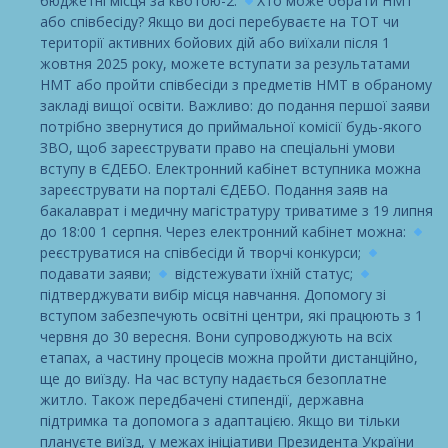
бюджетні місця за квотою-2.
Хто може обрати НМТ
або співбесіду? Якщо ви досі перебуваєте на ТОТ чи
території активних бойових дій або виїхали після 1
жовтня 2025 року, можете вступати за результатами
НМТ або пройти співбесіди з предметів НМТ в обраному
закладі вищої освіти. Важливо: до подання першої заяви
потрібно звернутися до приймальної комісії будь-якого
ЗВО, щоб зареєструвати право на спеціальні умови
вступу в ЄДЕБО. Електронний кабінет вступника можна
зареєструвати на порталі ЄДЕБО. Подання заяв на
бакалаврат і медичну магістратуру триватиме з 19 липня
до 18:00 1 серпня. Через електронний кабінет можна:
реєструватися на співбесіди й творчі конкурси;
подавати заяви;
відстежувати їхній статус;
підтверджувати вибір місця навчання. Допомогу зі
вступом забезпечують освітні центри, які працюють з 1
червня до 30 вересня. Вони супроводжують на всіх
етапах, а частину процесів можна пройти дистанційно,
ще до виїзду. На час вступу надається безоплатне
житло. Також передбачені стипендії, державна
підтримка та допомога з адаптацією. Якщо ви тільки
плануєте виїзд, у межах ініціативи Президента України