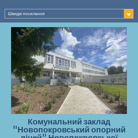
Перейти
до
Швидкі посилання
вмісту
Комунальний заклад
"Новопокровський опорний
ліцей" Новопокровської