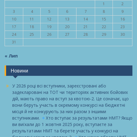
1
2
3
4
5
6
7
8
9
10
11
12
13
14
15
16
17
18
19
20
21
22
23
24
25
26
27
28
29
30
31
« Лип
Новини
У 2026 році всі вступники, зареєстровані або
задекларовані на ТОТ чи територіях активних бойових
дій, мають право на вступ за квотою-2. Це означає, що
вони беруть участь в окремому конкурсі на бюджетні
місця й не конкурують за них разом з іншими
вступниками.
Хто вступає за результатами НМТ? Якщо
ви виїхали до 1 жовтня 2025 року, вступаєте за
результатами НМТ та берете участь у конкурсі на