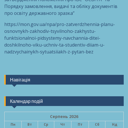
Порядку замовлення, видачі та обліку документів
про освіту державного зразка”
https://mon.gov.ua/npa/pro-zatverdzhennia-planu-
osnovnykh-zakhodiv-tsyvilnoho-zakhystu-
funktsionalnoi-pidsystemy-navchannia-ditei-
doshkilnoho-viku-uchniv-ta-studentiv-diiam-u-
nadzvychainykh-sytuatsiiakh-z-pytan-bez
Навігація
Календар подій
Серпень 2026
Пн
Вт
Ср
Чт
Пт
Сб
Нд