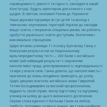
справедливості, рівності та гідності, закладені в нашій
Конституції, будуть орієнтиром для кожного з нас
щодня. Зі святом, незламні! Разом до Перемоги!
Наша держава підтримує вступ дітей та молоді з
тимчасово окупованих територій України до закладів
вищої освіти, створюючи спеціальні умови, які роблять
здобуття української освіти доступним, безпечним і
максимально спрощеним.
Щиро вітаємо ученицю 11-А класу Булгакову Ганну з
блискучим результатом на Національному
мультипредметному тесті — 200 балів з англійської
мови! Цей найвищий результат є свідченням
наполегливої праці, цілеспрямованості, відповідальності
та віри у власні сили. Ганна довела, що наполегливість і
прагнення до знань неодмінно приводять до успіху.
Щиро дякуємо вчителю англійської мови Гавриліній
Тетяні Володимирівні за високий професіоналізм,
відданість своїй справі, якісну підготовку та підтримку
учениці на шляху до цього визначного досягнення.
Окремі слова вдячності батькам Ганни за любов,
турботу, підтримку та віру в доньку, які стали надійною