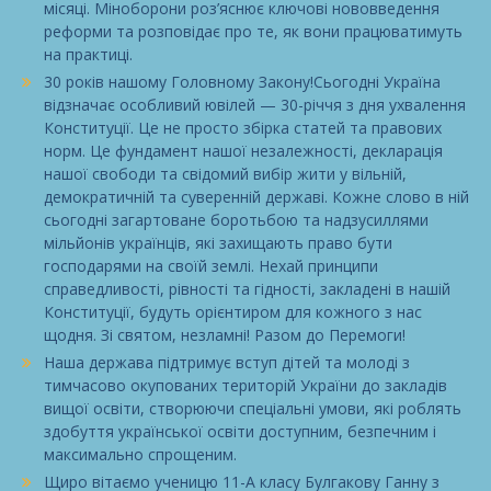
місяці. Міноборони роз’яснює ключові нововведення
реформи та розповідає про те, як вони працюватимуть
на практиці.
30 років нашому Головному Закону!Сьогодні Україна
відзначає особливий ювілей — 30-річчя з дня ухвалення
Конституції. Це не просто збірка статей та правових
норм. Це фундамент нашої незалежності, декларація
нашої свободи та свідомий вибір жити у вільній,
демократичній та суверенній державі. Кожне слово в ній
сьогодні загартоване боротьбою та надзусиллями
мільйонів українців, які захищають право бути
господарями на своїй землі. Нехай принципи
справедливості, рівності та гідності, закладені в нашій
Конституції, будуть орієнтиром для кожного з нас
щодня. Зі святом, незламні! Разом до Перемоги!
Наша держава підтримує вступ дітей та молоді з
тимчасово окупованих територій України до закладів
вищої освіти, створюючи спеціальні умови, які роблять
здобуття української освіти доступним, безпечним і
максимально спрощеним.
Щиро вітаємо ученицю 11-А класу Булгакову Ганну з