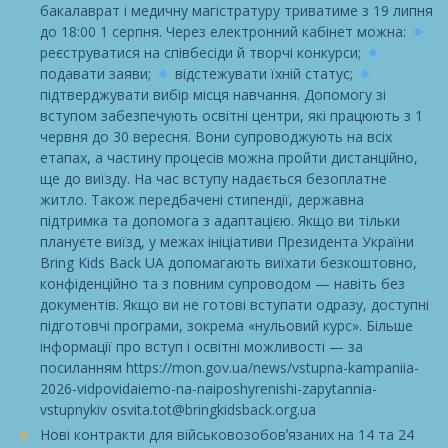
бакалаврат і медичну магістратуру триватиме з 19 липня
до 18:00 1 серпня. Через електронний кабінет можна:
реєструватися на співбесіди й творчі конкурси;
подавати заяви;
відстежувати їхній статус;
підтверджувати вибір місця навчання. Допомогу зі
вступом забезпечують освітні центри, які працюють з 1
червня до 30 вересня. Вони супроводжують на всіх
етапах, а частину процесів можна пройти дистанційно,
ще до виїзду. На час вступу надається безоплатне
житло. Також передбачені стипендії, державна
підтримка та допомога з адаптацією. Якщо ви тільки
плануєте виїзд, у межах ініціативи Президента України
Bring Kids Back UA допомагають виїхати безкоштовно,
конфіденційно та з повним супроводом — навіть без
документів. Якщо ви не готові вступати одразу, доступні
підготовчі програми, зокрема «нульовий курс». Більше
інформації про вступ і освітні можливості — за
посиланням https://mon.gov.ua/news/vstupna-kampaniia-
2026-vidpovidaiemo-na-naiposhyrenishi-zapytannia-
vstupnykiv osvita.tot@bringkidsback.org.ua
Нові контракти для військовозобовʼязаних на 14 та 24