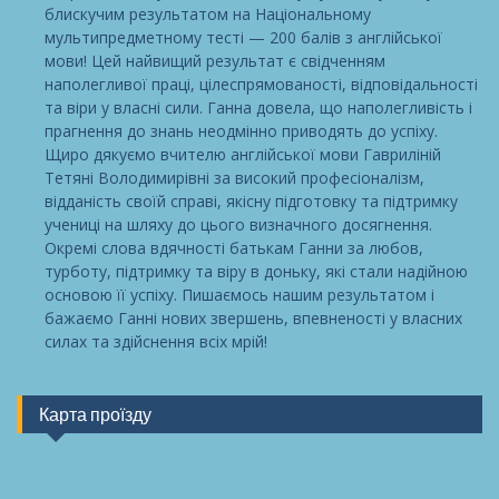
блискучим результатом на Національному
мультипредметному тесті — 200 балів з англійської
мови! Цей найвищий результат є свідченням
наполегливої праці, цілеспрямованості, відповідальності
та віри у власні сили. Ганна довела, що наполегливість і
прагнення до знань неодмінно приводять до успіху.
Щиро дякуємо вчителю англійської мови Гавриліній
Тетяні Володимирівні за високий професіоналізм,
відданість своїй справі, якісну підготовку та підтримку
учениці на шляху до цього визначного досягнення.
Окремі слова вдячності батькам Ганни за любов,
турботу, підтримку та віру в доньку, які стали надійною
основою її успіху. Пишаємось нашим результатом і
бажаємо Ганні нових звершень, впевненості у власних
силах та здійснення всіх мрій!
Карта проїзду