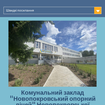
Перейти
до
Швидкі посилання
вмісту
Комунальний заклад
"Новопокровський опорний
ліцей" Новопокровської