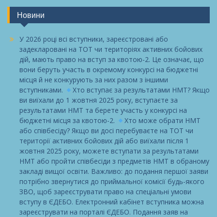
Новини
У 2026 році всі вступники, зареєстровані або
задекларовані на ТОТ чи територіях активних бойових
дій, мають право на вступ за квотою-2. Це означає, що
вони беруть участь в окремому конкурсі на бюджетні
місця й не конкурують за них разом з іншими
вступниками.
Хто вступає за результатами НМТ? Якщо
ви виїхали до 1 жовтня 2025 року, вступаєте за
результатами НМТ та берете участь у конкурсі на
бюджетні місця за квотою-2.
Хто може обрати НМТ
або співбесіду? Якщо ви досі перебуваєте на ТОТ чи
території активних бойових дій або виїхали після 1
жовтня 2025 року, можете вступати за результатами
НМТ або пройти співбесіди з предметів НМТ в обраному
закладі вищої освіти. Важливо: до подання першої заяви
потрібно звернутися до приймальної комісії будь-якого
ЗВО, щоб зареєструвати право на спеціальні умови
вступу в ЄДЕБО. Електронний кабінет вступника можна
зареєструвати на порталі ЄДЕБО. Подання заяв на