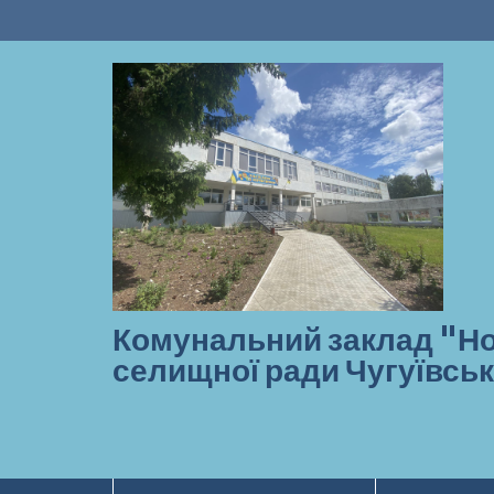
Перейти
до
вмісту
Комунальний заклад "Но
селищної ради Чугуївськ