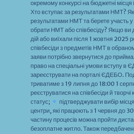
окремому конкурсі на бюджетні місця 
Хто вступає за результатами НМТ? Як
результатами НМТ та берете участь у 
обрати НМТ або співбесіду? Якщо ви 
дій або виїхали після 1 жовтня 2025 
співбесіди з предметів НМТ в обрано
заяви потрібно звернутися до прийма
право на спеціальні умови вступу в 
зареєструвати на порталі ЄДЕБО. Под
триватиме з 19 липня до 18:00 1 серп
реєструватися на співбесіди й творчі
статус;
підтверджувати вибір місця
центри, які працюють з 1 червня до 3
частину процесів можна пройти дистан
безоплатне житло. Також передбачені