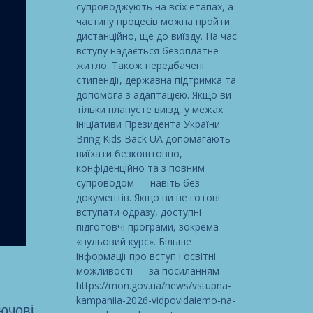
супроводжують на всіх етапах, а
частину процесів можна пройти
дистанційно, ще до виїзду. На час
вступу надається безоплатне
житло. Також передбачені
стипендії, державна підтримка та
допомога з адаптацією. Якщо ви
тільки плануєте виїзд, у межах
ініціативи Президента України
Bring Kids Back UA допомагають
виїхати безкоштовно,
конфіденційно та з повним
супроводом — навіть без
документів. Якщо ви не готові
вступати одразу, доступні
підготовчі програми, зокрема
«нульовий курс». Більше
інформації про вступ і освітні
можливості — за посиланням
https://mon.gov.ua/news/vstupna-
kampaniia-2026-vidpovidaiemo-na-
лючові