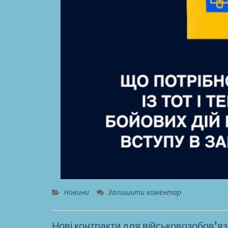
Новини
Залишити коментар
Нові контракти для військовозобовʼяз