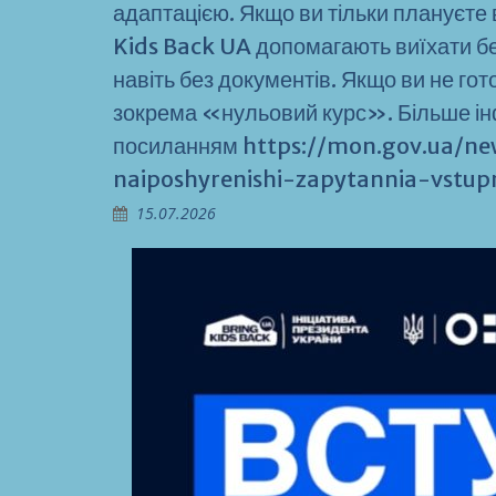
адаптацією. Якщо ви тільки плануєте 
Kids Back UA допомагають виїхати б
навіть без документів. Якщо ви не гот
зокрема «нульовий курс». Більше інф
посиланням https://mon.gov.ua/n
naiposhyrenishi-zapytannia-vstupn
15.07.2026