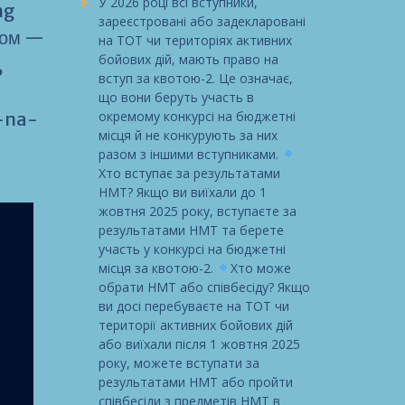
У 2026 році всі вступники,
ng
зареєстровані або задекларовані
дом —
на ТОТ чи територіях активних
бойових дій, мають право на
,
вступ за квотою-2. Це означає,
що вони беруть участь в
-na-
окремому конкурсі на бюджетні
місця й не конкурують за них
разом з іншими вступниками.
Хто вступає за результатами
НМТ? Якщо ви виїхали до 1
жовтня 2025 року, вступаєте за
результатами НМТ та берете
участь у конкурсі на бюджетні
місця за квотою-2.
Хто може
обрати НМТ або співбесіду? Якщо
ви досі перебуваєте на ТОТ чи
території активних бойових дій
або виїхали після 1 жовтня 2025
року, можете вступати за
результатами НМТ або пройти
співбесіди з предметів НМТ в