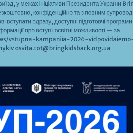
виїзд, у межах ініціативи Президента України Bri
езкоштовно, конфіденційно та з повним супрово
ові вступати одразу, доступні підготовчі програми
ормації про вступ і освітні можливості — за
ews/vstupna-kampaniia-2026-vidpovidaiemo
ykiv osvita.tot@bringkidsback.org.ua