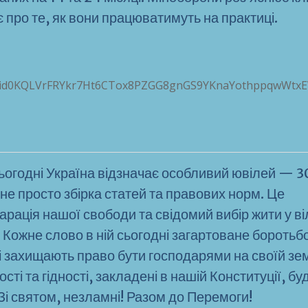
про те, як вони працюватимуть на практиці.
pfbid0KQLVrFRYkr7Ht6CTox8PZGG8gnGS9YKnaYothppqwWtx
ьогодні Україна відзначає особливий ювілей — 3
 не просто збірка статей та правових норм. Це
ація нашої свободи та свідомий вибір жити у ві
 Кожне слово в ній сьогодні загартоване боротьб
і захищають право бути господарями на своїй зем
ті та гідності, закладені в нашій Конституції, бу
Зі святом, незламні! Разом до Перемоги!