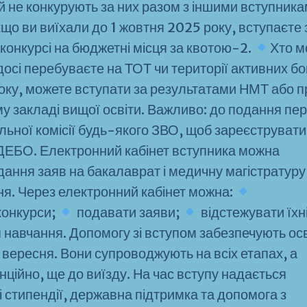
й не конкурують за них разом з іншими вступник
що ви виїхали до 1 жовтня 2025 року, вступаєте 
конкурсі на бюджетні місця за квотою-2.
Хто м
досі перебуваєте на ТОТ чи території активних б
року, можете вступати за результатами НМТ або 
му закладі вищої освіти. Важливо: до подання пе
льної комісії будь-якого ЗВО, щоб зареєструвати
ЄДЕБО. Електронний кабінет вступника можна
ання заяв на бакалаврат і медичну магістратуру
ня. Через електронний кабінет можна:
 конкурси;
подавати заяви;
відстежувати їхн
 навчання. Допомогу зі вступом забезпечують осв
0 вересня. Вони супроводжують на всіх етапах, а
ційно, ще до виїзду. На час вступу надається
 стипендії, державна підтримка та допомога з