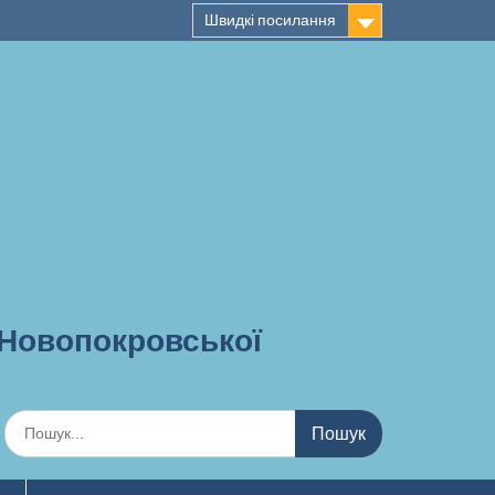
Швидкі посилання
 Новопокровської
Шукати: