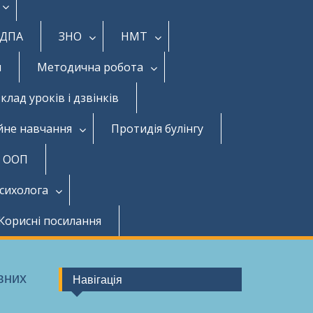
ДПА
ЗНО
НМТ
и
Методична робота
клад уроків і дзвінків
йне навчання
Протидія булінгу
з ООП
психолога
Корисні посилання
ивних
Навігація