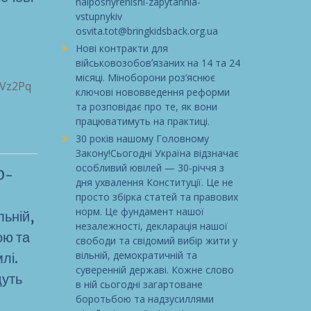
naiposhyrenishi-zapytannia-
vstupnykiv
osvita.tot@bringkidsback.org.ua
Нові контракти для
військовозобовʼязаних на 14 та 24
місяці. Міноборони роз’яснює
EVz2Pq
ключові нововведення реформи
та розповідає про те, як вони
працюватимуть на практиці.
30 років нашому Головному
Закону!Сьогодні Україна відзначає
особливий ювілей — 30-річчя з
0-
дня ухвалення Конституції. Це не
просто збірка статей та правових
норм. Це фундамент нашої
льній,
незалежності, декларація нашої
ою та
свободи та свідомий вибір жити у
вільній, демократичній та
лі.
суверенній державі. Кожне слово
дуть
в ній сьогодні загартоване
боротьбою та надзусиллями