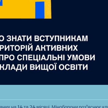
аних на 14 та 24 місяці. Міноборони роз’яснює к