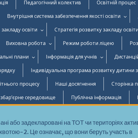
ація
Педагогічний колектив
Освітній процес
Внутрішня система забезпечення якості освіти
 закладу освіти
Стратегія розвитку закладу освіт
Виховна робота
Режим роботи ліцею
Роз
чальні плани
Інформація для учнів
Дистанці
орядку
Індивідуальна програма розвитку дитини 
вітнього процесу
Наші досягнення
Сторінка 
збар’єрне середовище
Публічна інформація
вані або задекларовані на ТОТ чи територіях акт
 квотою-2. Це означає, що вони беруть участь в