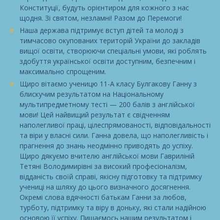
Конституції, будуть орієнтиром для кожного з нас
щодня. Зі святом, незламні! Разом до Перемоги!
Наша держава підтримує вступ дітей та молоді з
тимчасово окупованих територій України до закладів
вищої освіти, створюючи спеціальні умови, які роблять
здобуття української освіти доступним, безпечним і
максимально спрощеним.
Щиро вітаємо ученицю 11-А класу Булгакову Ганну з
блискучим результатом на Національному
мультипредметному тесті — 200 балів з англійської
мови! Цей найвищий результат є свідченням
наполегливої праці, цілеспрямованості, відповідальності
та віри у власні сили. Ганна довела, що наполегливість і
прагнення до знань неодмінно приводять до успіху.
Щиро дякуємо вчителю англійської мови Гавриліній
Тетяні Володимирівні за високий професіоналізм,
відданість своїй справі, якісну підготовку та підтримку
учениці на шляху до цього визначного досягнення.
Окремі слова вдячності батькам Ганни за любов,
турботу, підтримку та віру в доньку, які стали надійною
основою її успіху. Пишаємось нашим результатом і