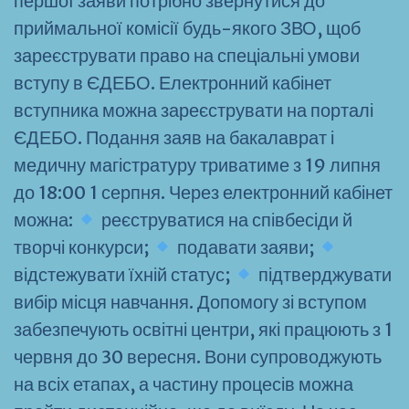
першої заяви потрібно звернутися до
приймальної комісії будь-якого ЗВО, щоб
зареєструвати право на спеціальні умови
вступу в ЄДЕБО. Електронний кабінет
вступника можна зареєструвати на порталі
ЄДЕБО. Подання заяв на бакалаврат і
медичну магістратуру триватиме з 19 липня
до 18:00 1 серпня. Через електронний кабінет
можна:
реєструватися на співбесіди й
творчі конкурси;
подавати заяви;
відстежувати їхній статус;
підтверджувати
вибір місця навчання. Допомогу зі вступом
забезпечують освітні центри, які працюють з 1
червня до 30 вересня. Вони супроводжують
на всіх етапах, а частину процесів можна