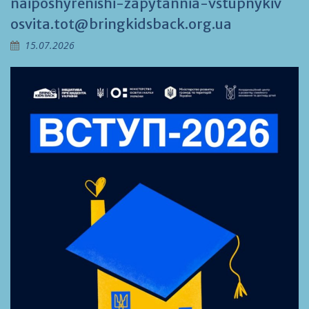
naiposhyrenishi-zapytannia-vstupnykiv
osvita.tot@bringkidsback.org.ua
15.07.2026