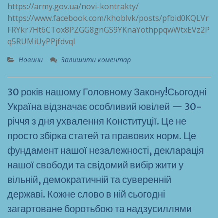
https://army.gov.ua/novi-kontrakty/
https://www.facebook.com/khoblvk/posts/pfbid0KQLVr
FRYkr7Ht6CTox8PZGG8gnGS9YKnaYothppqwWtxEVz2P
q5RUMiUyPPjfdvql
Новини
Залишити коментар
30 років нашому Головному Закону!Сьогодні
Україна відзначає особливий ювілей — 30-
річчя з дня ухвалення Конституції. Це не
просто збірка статей та правових норм. Це
фундамент нашої незалежності, декларація
нашої свободи та свідомий вибір жити у
вільній, демократичній та суверенній
державі. Кожне слово в ній сьогодні
загартоване боротьбою та надзусиллями