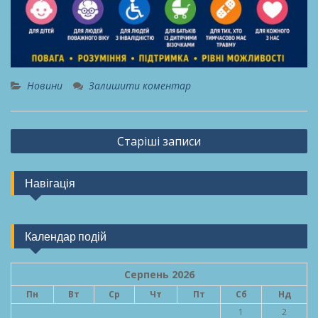
Новини
Залишити коментар
Навігація
Старіші записи
записів
Навігація
Календар подій
Серпень 2026
Пн
Вт
Ср
Чт
Пт
Сб
Нд
1
2