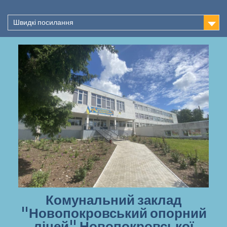
Перейти
до
Швидкі посилання
вмісту
Комунальний заклад
"Новопокровський опорний
ліцей" Новопокровської