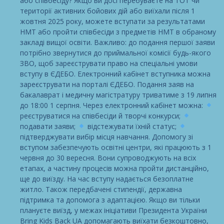
або співбесіду? Якщо ви досі перебуваєте на ТОТ чи
території активних бойових дій або виїхали після 1
жовтня 2025 року, можете вступати за результатами
НМТ або пройти співбесіди з предметів НМТ в обраному
закладі вищої освіти. Важливо: до подання першої заяви
потрібно звернутися до приймальної комісії будь-якого
ЗВО, щоб зареєструвати право на спеціальні умови
вступу в ЄДЕБО. Електронний кабінет вступника можна
зареєструвати на порталі ЄДЕБО. Подання заяв на
бакалаврат і медичну магістратуру триватиме з 19 липня
до 18:00 1 серпня. Через електронний кабінет можна:
реєструватися на співбесіди й творчі конкурси;
подавати заяви;
відстежувати їхній статус;
підтверджувати вибір місця навчання. Допомогу зі
вступом забезпечують освітні центри, які працюють з 1
червня до 30 вересня. Вони супроводжують на всіх
етапах, а частину процесів можна пройти дистанційно,
ще до виїзду. На час вступу надається безоплатне
житло. Також передбачені стипендії, державна
підтримка та допомога з адаптацією. Якщо ви тільки
плануєте виїзд, у межах ініціативи Президента України
Bring Kids Back UA допомагають виїхати безкоштовно,