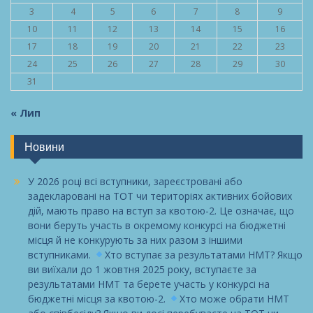
3
4
5
6
7
8
9
10
11
12
13
14
15
16
17
18
19
20
21
22
23
24
25
26
27
28
29
30
31
« Лип
Новини
У 2026 році всі вступники, зареєстровані або
задекларовані на ТОТ чи територіях активних бойових
дій, мають право на вступ за квотою-2. Це означає, що
вони беруть участь в окремому конкурсі на бюджетні
місця й не конкурують за них разом з іншими
вступниками.
Хто вступає за результатами НМТ? Якщо
ви виїхали до 1 жовтня 2025 року, вступаєте за
результатами НМТ та берете участь у конкурсі на
бюджетні місця за квотою-2.
Хто може обрати НМТ