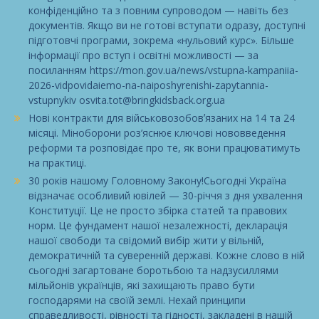
конфіденційно та з повним супроводом — навіть без
документів. Якщо ви не готові вступати одразу, доступні
підготовчі програми, зокрема «нульовий курс». Більше
інформації про вступ і освітні можливості — за
посиланням https://mon.gov.ua/news/vstupna-kampaniia-
2026-vidpovidaiemo-na-naiposhyrenishi-zapytannia-
vstupnykiv osvita.tot@bringkidsback.org.ua
Нові контракти для військовозобовʼязаних на 14 та 24
місяці. Міноборони роз’яснює ключові нововведення
реформи та розповідає про те, як вони працюватимуть
на практиці.
30 років нашому Головному Закону!Сьогодні Україна
відзначає особливий ювілей — 30-річчя з дня ухвалення
Конституції. Це не просто збірка статей та правових
норм. Це фундамент нашої незалежності, декларація
нашої свободи та свідомий вибір жити у вільній,
демократичній та суверенній державі. Кожне слово в ній
сьогодні загартоване боротьбою та надзусиллями
мільйонів українців, які захищають право бути
господарями на своїй землі. Нехай принципи
справедливості, рівності та гідності, закладені в нашій