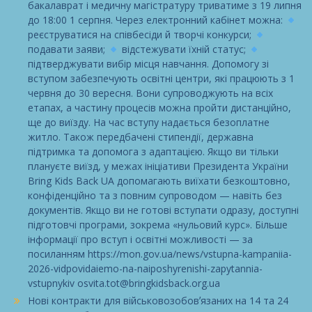
бакалаврат і медичну магістратуру триватиме з 19 липня
до 18:00 1 серпня. Через електронний кабінет можна:
реєструватися на співбесіди й творчі конкурси;
подавати заяви;
відстежувати їхній статус;
підтверджувати вибір місця навчання. Допомогу зі
вступом забезпечують освітні центри, які працюють з 1
червня до 30 вересня. Вони супроводжують на всіх
етапах, а частину процесів можна пройти дистанційно,
ще до виїзду. На час вступу надається безоплатне
житло. Також передбачені стипендії, державна
підтримка та допомога з адаптацією. Якщо ви тільки
плануєте виїзд, у межах ініціативи Президента України
Bring Kids Back UA допомагають виїхати безкоштовно,
конфіденційно та з повним супроводом — навіть без
документів. Якщо ви не готові вступати одразу, доступні
підготовчі програми, зокрема «нульовий курс». Більше
інформації про вступ і освітні можливості — за
посиланням https://mon.gov.ua/news/vstupna-kampaniia-
2026-vidpovidaiemo-na-naiposhyrenishi-zapytannia-
vstupnykiv osvita.tot@bringkidsback.org.ua
Нові контракти для військовозобовʼязаних на 14 та 24