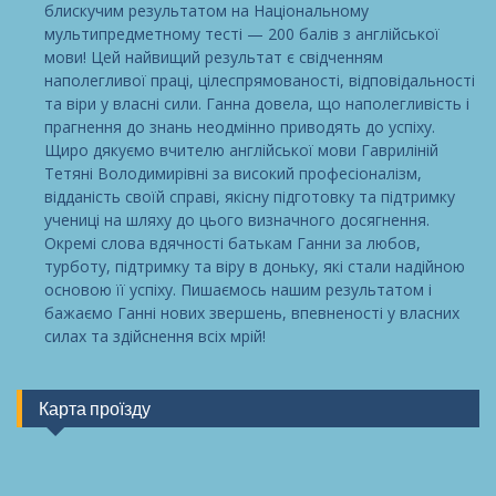
блискучим результатом на Національному
мультипредметному тесті — 200 балів з англійської
мови! Цей найвищий результат є свідченням
наполегливої праці, цілеспрямованості, відповідальності
та віри у власні сили. Ганна довела, що наполегливість і
прагнення до знань неодмінно приводять до успіху.
Щиро дякуємо вчителю англійської мови Гавриліній
Тетяні Володимирівні за високий професіоналізм,
відданість своїй справі, якісну підготовку та підтримку
учениці на шляху до цього визначного досягнення.
Окремі слова вдячності батькам Ганни за любов,
турботу, підтримку та віру в доньку, які стали надійною
основою її успіху. Пишаємось нашим результатом і
бажаємо Ганні нових звершень, впевненості у власних
силах та здійснення всіх мрій!
Карта проїзду