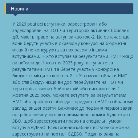
Новини
У 2026 році всі вступники, зареєстровані або
задекларовані на ТОТ чи територіях активних бойових
дій, мають право на вступ за квотою-2. Це означає, що
вони беруть участь в окремому конкурсі на бюджетні
місця й не конкурують за них разом з іншими
вступниками.
Хто вступає за результатами НМТ? Якщо
ви виїхали до 1 жовтня 2025 року, вступаєте за
результатами НМТ та берете участь у конкурсі на
бюджетні місця за квотою-2.
Хто може обрати НМТ
або співбесіду? Якщо ви досі перебуваєте на ТОТ чи
території активних бойових дій або виїхали після 1
жовтня 2025 року, можете вступати за результатами
НМТ або пройти співбесіди з предметів НМТ в обраному
закладі вищої освіти. Важливо: до подання першої заяви
потрібно звернутися до приймальної комісії будь-якого
ЗВО, щоб зареєструвати право на спеціальні умови
вступу в ЄДЕБО. Електронний кабінет вступника можна
зареєструвати на порталі ЄДЕБО. Подання заяв на