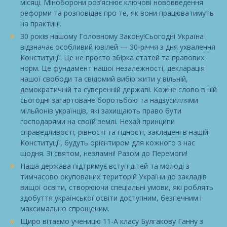
місяці. Міноборони роз’яснює ключові нововведення
реформи та розповідає про те, як вони працюватимуть
на практиці.
30 років нашому Головному Закону!Сьогодні Україна
відзначає особливий ювілей — 30-річчя з дня ухвалення
Конституції. Це не просто збірка статей та правових
норм. Це фундамент нашої незалежності, декларація
нашої свободи та свідомий вибір жити у вільній,
демократичній та суверенній державі. Кожне слово в ній
сьогодні загартоване боротьбою та надзусиллями
мільйонів українців, які захищають право бути
господарями на своїй землі. Нехай принципи
справедливості, рівності та гідності, закладені в нашій
Конституції, будуть орієнтиром для кожного з нас
щодня. Зі святом, незламні! Разом до Перемоги!
Наша держава підтримує вступ дітей та молоді з
тимчасово окупованих територій України до закладів
вищої освіти, створюючи спеціальні умови, які роблять
здобуття української освіти доступним, безпечним і
максимально спрощеним.
Щиро вітаємо ученицю 11-А класу Булгакову Ганну з