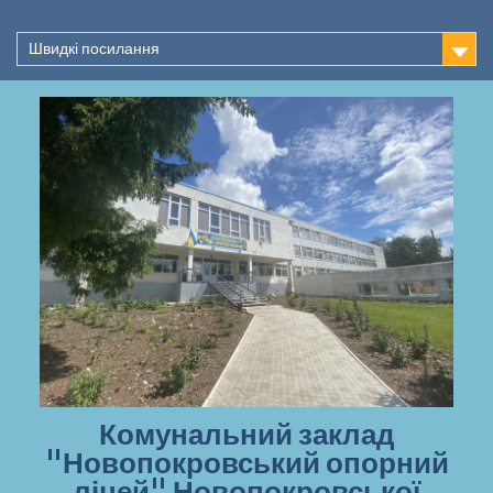
Перейти
до
Швидкі посилання
вмісту
Комунальний заклад
"Новопокровський опорний
ліцей" Новопокровської