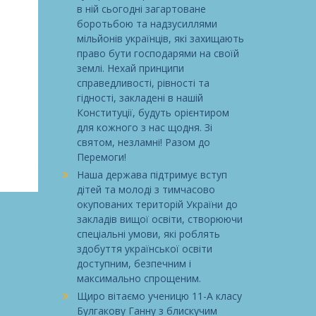
в ній сьогодні загартоване
боротьбою та надзусиллями
мільйонів українців, які захищають
право бути господарями на своїй
землі. Нехай принципи
справедливості, рівності та
гідності, закладені в нашій
Конституції, будуть орієнтиром
для кожного з нас щодня. Зі
святом, незламні! Разом до
Перемоги!
Наша держава підтримує вступ
дітей та молоді з тимчасово
окупованих територій України до
закладів вищої освіти, створюючи
спеціальні умови, які роблять
здобуття української освіти
доступним, безпечним і
максимально спрощеним.
Щиро вітаємо ученицю 11-А класу
Булгакову Ганну з блискучим