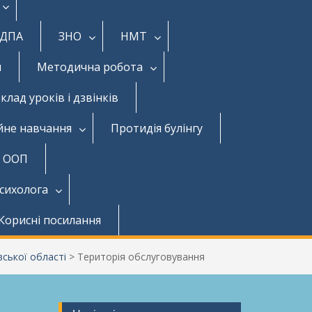
ДПА
ЗНО
НМТ
и
Методична робота
клад уроків і дзвінків
йне навчання
Протидія булінгу
з ООП
психолога
Корисні посилання
ської області
>
Територія обслуговування