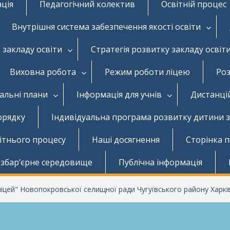
ація
Педагогічний колектив
Освітній процес
Внутрішня система забезпечення якості освіти
 закладу освіти
Стратегія розвитку закладу освіт
Виховна робота
Режим роботи ліцею
Роз
чальні плани
Інформація для учнів
Дистанці
орядку
Індивідуальна програма розвитку дитини 
вітнього процесу
Наші досягнення
Сторінка 
збар’єрне середовище
Публічна інформація
цей" Новопокровської селищної ради Чугуївського району Харків