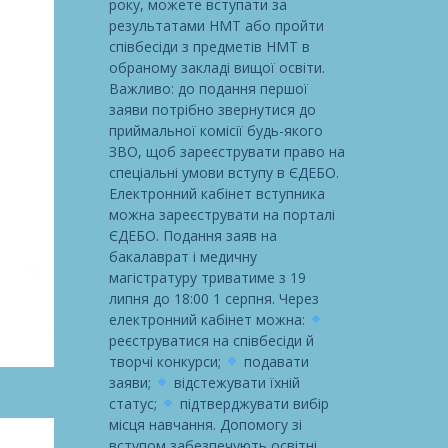
року, можете вступати за
результатами НМТ або пройти
співбесіди з предметів НМТ в
обраному закладі вищої освіти.
Важливо: до подання першої
заяви потрібно звернутися до
приймальної комісії будь-якого
ЗВО, щоб зареєструвати право на
спеціальні умови вступу в ЄДЕБО.
Електронний кабінет вступника
можна зареєструвати на порталі
ЄДЕБО. Подання заяв на
бакалаврат і медичну
магістратуру триватиме з 19
липня до 18:00 1 серпня. Через
електронний кабінет можна:
реєструватися на співбесіди й
творчі конкурси;
подавати
заяви;
відстежувати їхній
статус;
підтверджувати вибір
місця навчання. Допомогу зі
вступом забезпечують освітні