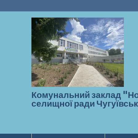
Перейти
до
вмісту
Комунальний заклад "Но
селищної ради Чугуївськ