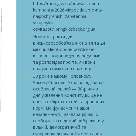
https://mon.gov.ua/news/vstupna-
kampaniia-2026-vidpovidaiemo-na-
naiposhyrenishi-zapytannia-
vstupnykiv
osvita.tot@bringkidsback.org.ua
Нові контракти для
військовозобовʼязаних на 14 та 24
місяці. Міноборони роз’яснює
ключові нововведення реформи
та розповідає про те, як вони
працюватимуть на практиці.
30 років нашому Головному
Закону!Сьогодні Україна відзначає
особливий ювілей — 30-річчя з
дня ухвалення Конституції. Це не
просто збірка статей та правових
норм. Це фундамент нашої
незалежності, декларація нашої
свободи та свідомий вибір жити у
вільній, демократичній та
суверенній державі. Кожне слово