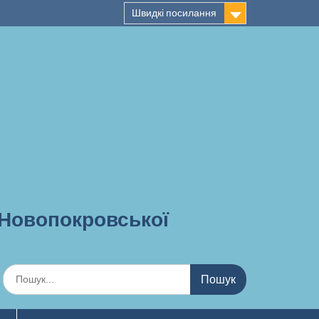
Швидкі посилання
 Новопокровської
Шукати: