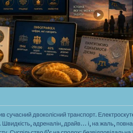
ив сучасний двоколісний транспорт. Електроскут
. Швидкість, адреналін, драйв… і, на жаль, повна
сту. Суспільство б’є на сполох: безвідповідальна 