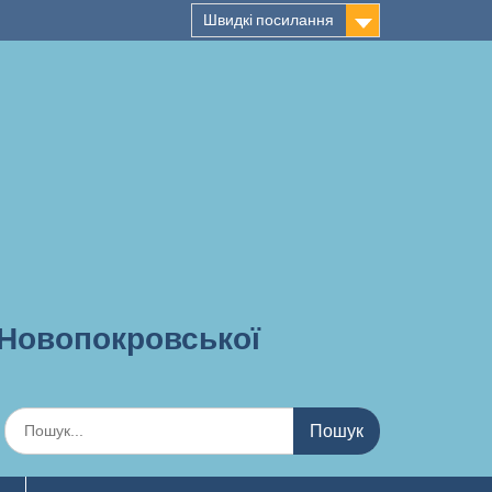
Швидкі посилання
 Новопокровської
Шукати: