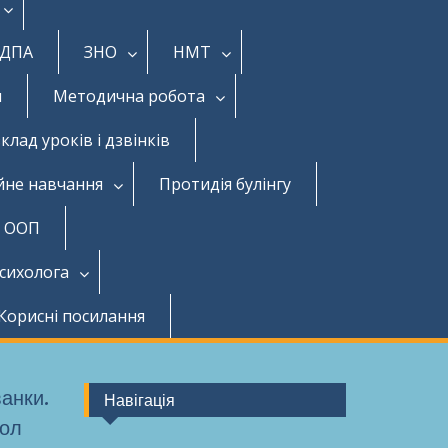
ДПА
ЗНО
НМТ
и
Методична робота
клад уроків і дзвінків
йне навчання
Протидія булінгу
з ООП
психолога
Корисні посилання
ванки.
Навігація
вол