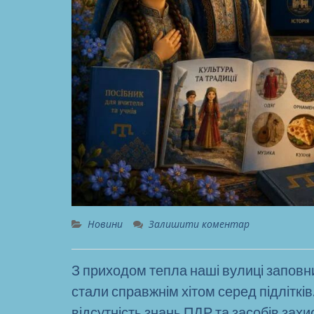
Новини
Залишити коментар
З приходом тепла наші вулиці заповн
стали справжнім хітом серед підлітків
відсутність знань ПДР та засобів захи