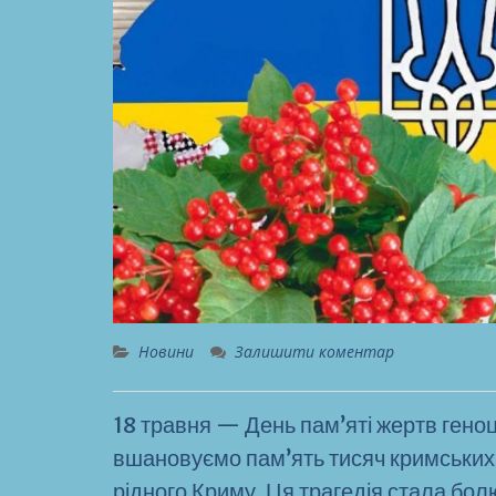
Новини
Залишити коментар
18 травня — День пам’яті жертв гено
вшановуємо пам’ять тисяч кримських т
рідного Криму. Ця трагедія стала бол