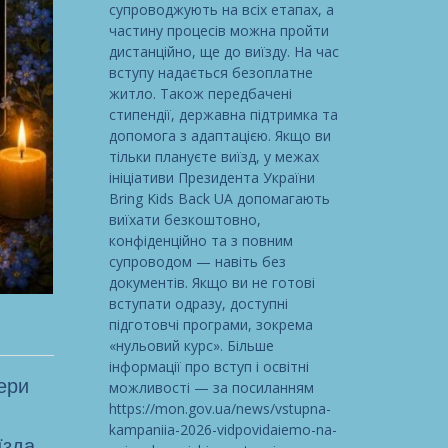
супроводжують на всіх етапах, а
частину процесів можна пройти
дистанційно, ще до виїзду. На час
вступу надається безоплатне
житло. Також передбачені
стипендії, державна підтримка та
допомога з адаптацією. Якщо ви
тільки плануєте виїзд, у межах
ініціативи Президента України
Bring Kids Back UA допомагають
виїхати безкоштовно,
конфіденційно та з повним
супроводом — навіть без
документів. Якщо ви не готові
вступати одразу, доступні
підготовчі програми, зокрема
«нульовий курс». Більше
інформації про вступ і освітні
ери
можливості — за посиланням
https://mon.gov.ua/news/vstupna-
kampaniia-2026-vidpovidaiemo-na-
їзда