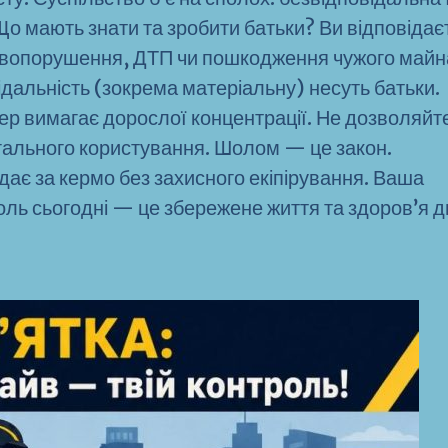
! Що мають знати та зробити батьки? Ви відповідає
правопорушення, ДТП чи пошкодження чужого майна
дальність (зокрема матеріальну) несуть батьки.
ер вимагає дорослої концентрації. Не дозволяйт
гального користування. Шолом — це закон.
дає за кермо без захисного екіпірування. Ваша
роль сьогодні — це збережене життя та здоров’я 