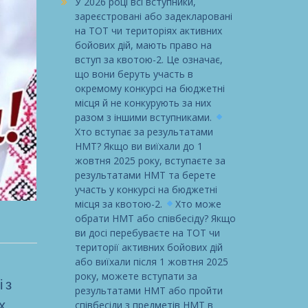
У 2026 році всі вступники,
зареєстровані або задекларовані
на ТОТ чи територіях активних
бойових дій, мають право на
вступ за квотою-2. Це означає,
що вони беруть участь в
окремому конкурсі на бюджетні
місця й не конкурують за них
разом з іншими вступниками.
Хто вступає за результатами
НМТ? Якщо ви виїхали до 1
жовтня 2025 року, вступаєте за
результатами НМТ та берете
участь у конкурсі на бюджетні
місця за квотою-2.
Хто може
обрати НМТ або співбесіду? Якщо
ви досі перебуваєте на ТОТ чи
території активних бойових дій
або виїхали після 1 жовтня 2025
року, можете вступати за
 з
результатами НМТ або пройти
х
співбесіди з предметів НМТ в