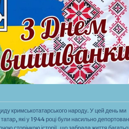
циду кримськотатарського народу. У цей день ми
атар, які у 1944 році були насильно депортовані
ючою сторінкою історії, що забрала життя багатьо