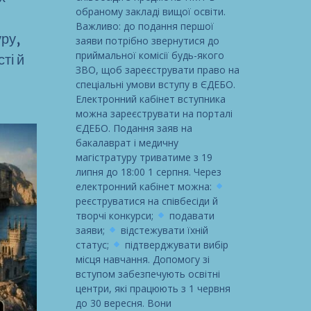
обраному закладі вищої освіти.
Важливо: до подання першої
ру,
заяви потрібно звернутися до
приймальної комісії будь-якого
ті й
ЗВО, щоб зареєструвати право на
спеціальні умови вступу в ЄДЕБО.
Електронний кабінет вступника
можна зареєструвати на порталі
ЄДЕБО. Подання заяв на
бакалаврат і медичну
магістратуру триватиме з 19
липня до 18:00 1 серпня. Через
електронний кабінет можна:
реєструватися на співбесіди й
творчі конкурси;
подавати
заяви;
відстежувати їхній
статус;
підтверджувати вибір
місця навчання. Допомогу зі
вступом забезпечують освітні
центри, які працюють з 1 червня
до 30 вересня. Вони