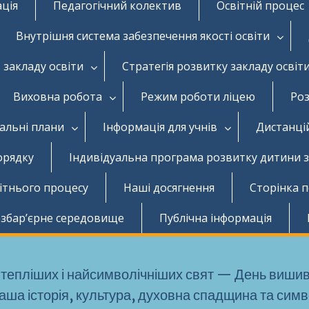
ація
Педагогічний колектив
Освітній процес
Внутрішня система забезпечення якості освіти
 закладу освіти
Стратегія розвитку закладу освіт
Виховна робота
Режим роботи ліцею
Роз
чальні плани
Інформація для учнів
Дистанці
орядку
Індивідуальна програма розвитку дитини 
вітнього процесу
Наші досягнення
Сторінка 
збар’єрне середовище
Публічна інформація
айтепліших і найсимволічніших свят — День виши
аша історія, культура, духовна спадщина та сим