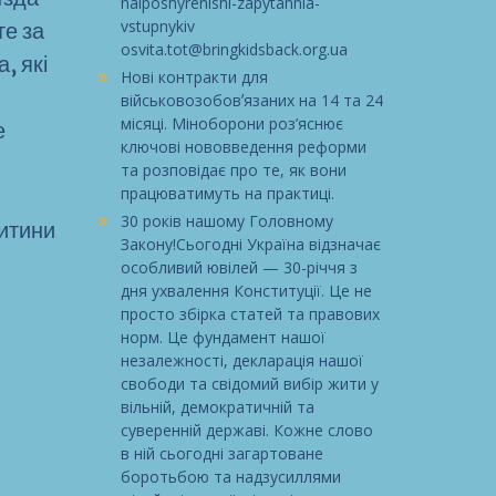
naiposhyrenishi-zapytannia-
vstupnykiv
те за
osvita.tot@bringkidsback.org.ua
, які
Нові контракти для
військовозобовʼязаних на 14 та 24
місяці. Міноборони роз’яснює
е
ключові нововведення реформи
та розповідає про те, як вони
працюватимуть на практиці.
30 років нашому Головному
дитини
Закону!Сьогодні Україна відзначає
особливий ювілей — 30-річчя з
дня ухвалення Конституції. Це не
просто збірка статей та правових
норм. Це фундамент нашої
незалежності, декларація нашої
свободи та свідомий вибір жити у
вільній, демократичній та
суверенній державі. Кожне слово
в ній сьогодні загартоване
боротьбою та надзусиллями