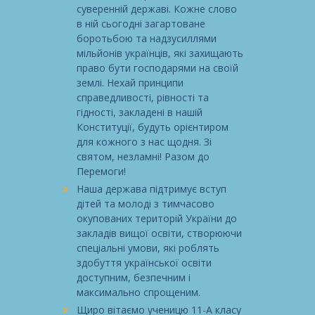
суверенній державі. Кожне слово
в ній сьогодні загартоване
боротьбою та надзусиллями
мільйонів українців, які захищають
право бути господарями на своїй
землі. Нехай принципи
справедливості, рівності та
гідності, закладені в нашій
Конституції, будуть орієнтиром
для кожного з нас щодня. Зі
святом, незламні! Разом до
Перемоги!
Наша держава підтримує вступ
дітей та молоді з тимчасово
окупованих територій України до
закладів вищої освіти, створюючи
спеціальні умови, які роблять
здобуття української освіти
доступним, безпечним і
максимально спрощеним.
Щиро вітаємо ученицю 11-А класу