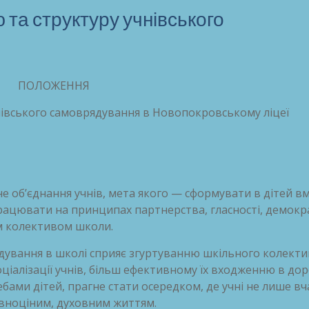
 та структуру учнівського
ПОЛОЖЕННЯ
чнiвського самоврядування в Новопокровському ліцеї
не об’єднання учнів, мета якого — сформувати в дітей в
впрацювати на принципах партнерства, гласності, демок
им колективом школи.
рядування в школі сприяє згуртуванню шкільного колекти
оціалізації учнів, більш ефективному їх входженню в до
бами дітей, прагне стати осередком, де учні не лише вч
овноціним, духовним життям.