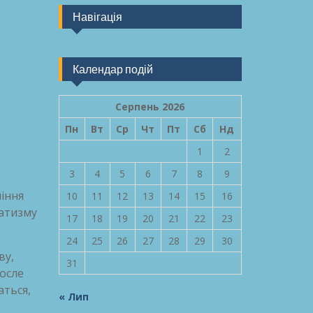
Навігація
Календар подій
Серпень 2026
Пн
Вт
Ср
Чт
Пт
Сб
Нд
1
2
3
4
5
6
7
8
9
міння
10
11
12
13
14
15
16
ратизму
17
18
19
20
21
22
23
24
25
26
27
28
29
30
ву,
31
росле
аться,
« Лип