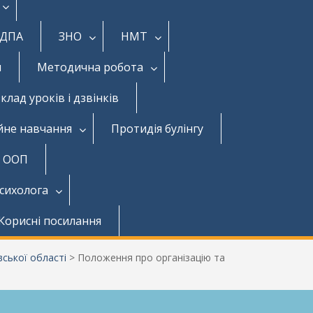
ДПА
ЗНО
НМТ
и
Методична робота
клад уроків і дзвінків
йне навчання
Протидія булінгу
з ООП
психолога
Корисні посилання
ської області
>
Положення про організацію та