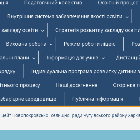
ація
Педагогічний колектив
Освітній процес
Внутрішня система забезпечення якості освіти
 закладу освіти
Стратегія розвитку закладу освіт
Виховна робота
Режим роботи ліцею
Роз
чальні плани
Інформація для учнів
Дистанці
орядку
Індивідуальна програма розвитку дитини 
вітнього процесу
Наші досягнення
Сторінка 
збар’єрне середовище
Публічна інформація
цей" Новопокровської селищної ради Чугуївського району Харків