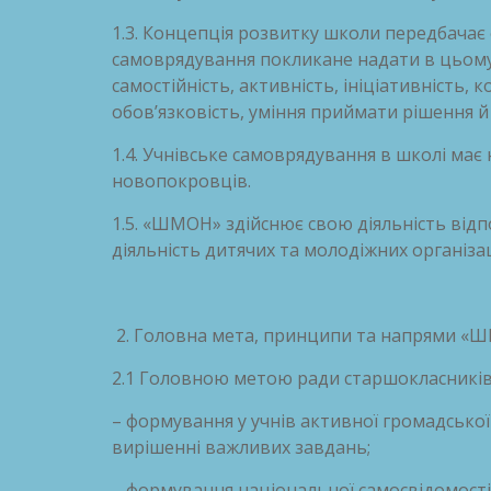
1.3. Концепція розвитку школи передбачає 
самоврядування покликане надати в цьому 
самостійність, активність, ініціативність, 
обов’язковість, уміння приймати рішення й
1.4. Учнівське самоврядування в школі ма
новопокровців.
1.5. «ШМОН» здійснює свою діяльність від
діяльність дитячих та молодіжних організац
Головна мета, принципи та напрями «
2.1 Головною метою ради старшокласників 
– формування у учнів активної громадської п
вирішенні важливих завдань;
– формування національної самосвідомості,