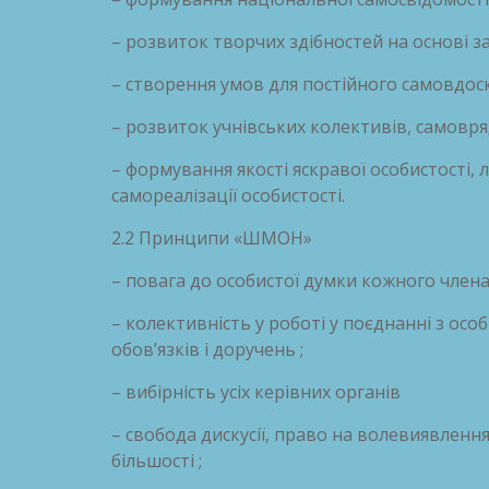
– розвиток творчих здібностей на основі з
– створення умов для постійного самовдос
– розвиток учнівських колективів, самовря
– формування якості яскравої особистості,
самореалізації особистості.
2.2 Принципи «ШМОН»
– повага до особистої думки кожного члена 
– колективність у роботі у поєднанні з ос
обов’язків і доручень ;
– вибірність усіх керівних органів
– свобода дискусії, право на волевиявленн
більшості ;