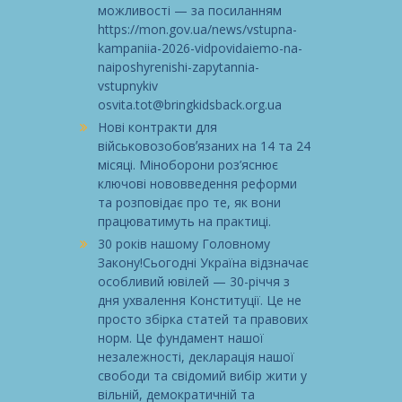
можливості — за посиланням
https://mon.gov.ua/news/vstupna-
kampaniia-2026-vidpovidaiemo-na-
naiposhyrenishi-zapytannia-
vstupnykiv
osvita.tot@bringkidsback.org.ua
Нові контракти для
військовозобовʼязаних на 14 та 24
місяці. Міноборони роз’яснює
ключові нововведення реформи
та розповідає про те, як вони
працюватимуть на практиці.
30 років нашому Головному
Закону!Сьогодні Україна відзначає
особливий ювілей — 30-річчя з
дня ухвалення Конституції. Це не
просто збірка статей та правових
норм. Це фундамент нашої
незалежності, декларація нашої
свободи та свідомий вибір жити у
вільній, демократичній та