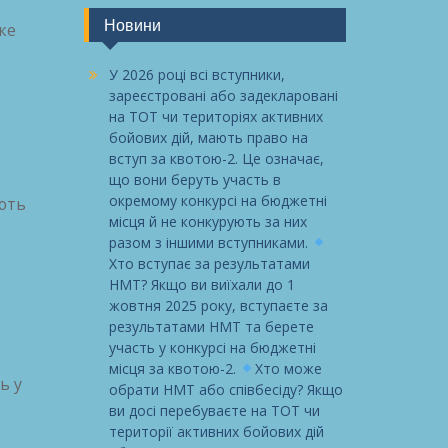
Новини
ке
У 2026 році всі вступники,
зареєстровані або задекларовані
на ТОТ чи територіях активних
бойових дій, мають право на
вступ за квотою-2. Це означає,
що вони беруть участь в
окремому конкурсі на бюджетні
ають
місця й не конкурують за них
разом з іншими вступниками.
Хто вступає за результатами
НМТ? Якщо ви виїхали до 1
жовтня 2025 року, вступаєте за
результатами НМТ та берете
участь у конкурсі на бюджетні
місця за квотою-2.
Хто може
ь у
обрати НМТ або співбесіду? Якщо
ви досі перебуваєте на ТОТ чи
території активних бойових дій