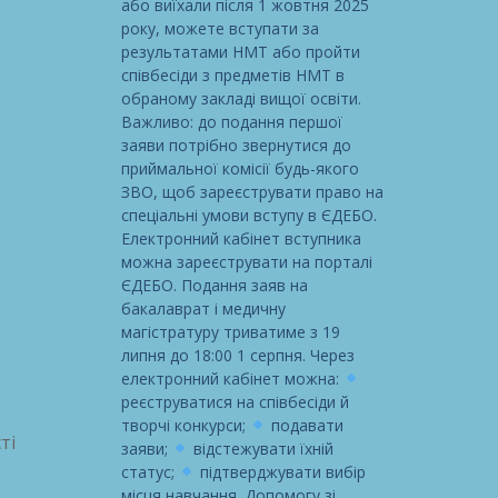
або виїхали після 1 жовтня 2025
року, можете вступати за
результатами НМТ або пройти
співбесіди з предметів НМТ в
обраному закладі вищої освіти.
Важливо: до подання першої
заяви потрібно звернутися до
приймальної комісії будь-якого
ЗВО, щоб зареєструвати право на
спеціальні умови вступу в ЄДЕБО.
Електронний кабінет вступника
можна зареєструвати на порталі
ЄДЕБО. Подання заяв на
бакалаврат і медичну
магістратуру триватиме з 19
липня до 18:00 1 серпня. Через
електронний кабінет можна:
реєструватися на співбесіди й
творчі конкурси;
подавати
ті
заяви;
відстежувати їхній
статус;
підтверджувати вибір
місця навчання. Допомогу зі