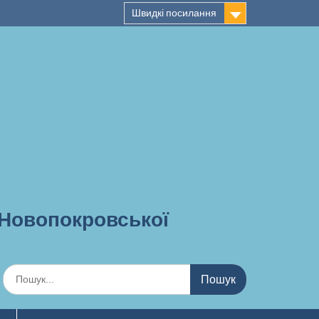
Швидкі посилання
 Новопокровської
Шукати: