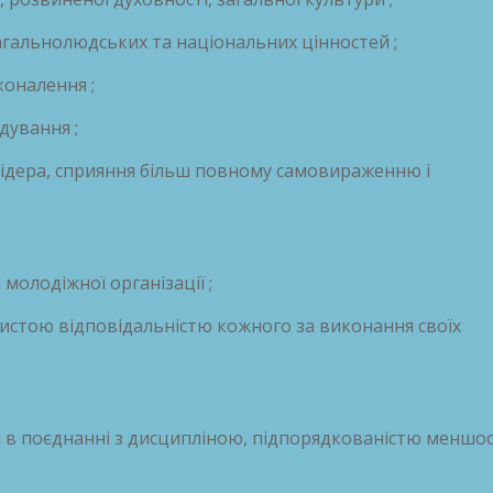
агальнолюдських та національних цінностей ;
коналення ;
дування ;
 лідера, сприяння більш повному самовираженню і
молодіжної організації ;
обистою відповідальністю кожного за виконання своїх
я в поєднанні з дисципліною, підпорядкованістю меншос