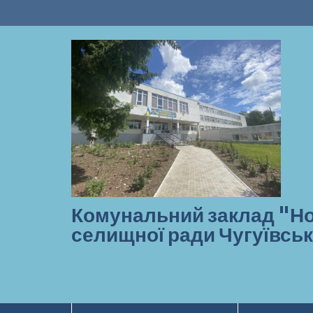
Перейти
до
вмісту
Комунальний заклад "Но
селищної ради Чугуївськ