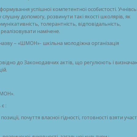
формування успішної компетентної особистості. Учнівсь
слушну допомогу, розвинути такі якості школярів, як
комунікативність, толерантність, відповідальність,
 реалізовувати намічене.
є назву – «ШМОН»- шкільна молодіжна організація
повідно до Законодавчих актів, що регулюють і визнач
ій.
ШМОН».
є :
озиції, почуття власної гідності, готовності взяти участ
 розвиненої духовності, загальної культури ;