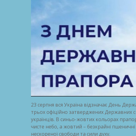
23 серпня вся Україна відзначає День Дер
трьох офіційно затверджених Державних си
українців. В синьо-жовтих кольорах прапор
чисте небо, а жовтий – безкрайні пшеничні
нескореної свободи та сили духу.