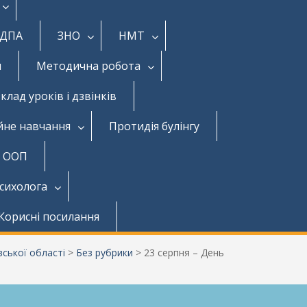
ДПА
ЗНО
НМТ
и
Методична робота
клад уроків і дзвінків
йне навчання
Протидія булінгу
з ООП
психолога
Корисні посилання
ської області
>
Без рубрики
>
23 серпня – День