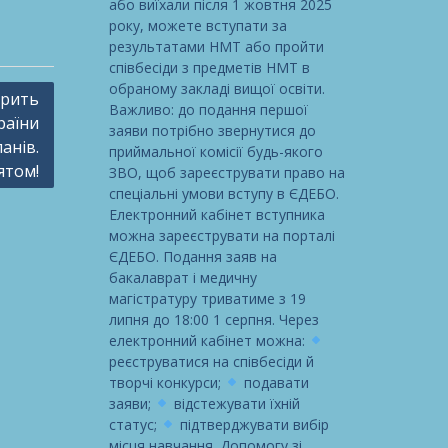
або виїхали після 1 жовтня 2025
року, можете вступати за
результатами НМТ або пройти
співбесіди з предметів НМТ в
обраному закладі вищої освіти.
орить
Важливо: до подання першої
раїни
заяви потрібно звернутися до
ланів.
приймальної комісії будь-якого
ятом!
ЗВО, щоб зареєструвати право на
спеціальні умови вступу в ЄДЕБО.
Електронний кабінет вступника
можна зареєструвати на порталі
ЄДЕБО. Подання заяв на
бакалаврат і медичну
магістратуру триватиме з 19
липня до 18:00 1 серпня. Через
електронний кабінет можна:
реєструватися на співбесіди й
творчі конкурси;
подавати
заяви;
відстежувати їхній
статус;
підтверджувати вибір
місця навчання. Допомогу зі