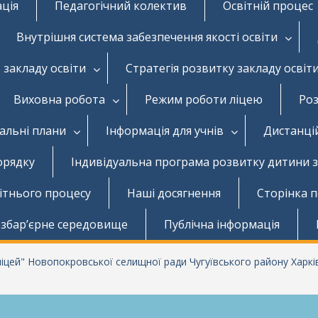
ація
Педагогічний колектив
Освітній процес
Внутрішня система забезпечення якості освіти
 закладу освіти
Стратегія розвитку закладу освіт
Виховна робота
Режим роботи ліцею
Роз
чальні плани
Інформація для учнів
Дистанці
орядку
Індивідуальна програма розвитку дитини 
вітнього процесу
Наші досягнення
Сторінка 
збар’єрне середовище
Публічна інформація
цей" Новопокровської селищної ради Чугуївського району Харків