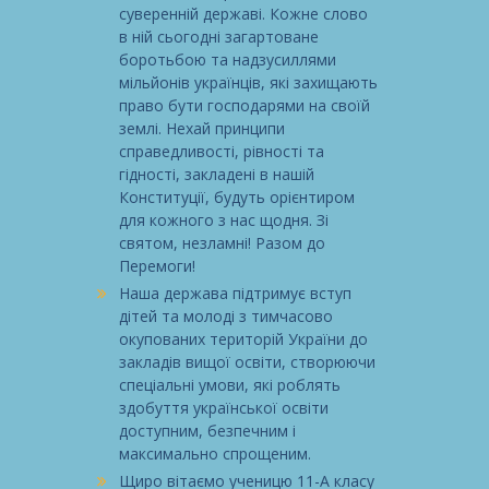
суверенній державі. Кожне слово
в ній сьогодні загартоване
боротьбою та надзусиллями
мільйонів українців, які захищають
право бути господарями на своїй
землі. Нехай принципи
справедливості, рівності та
гідності, закладені в нашій
Конституції, будуть орієнтиром
для кожного з нас щодня. Зі
святом, незламні! Разом до
Перемоги!
Наша держава підтримує вступ
дітей та молоді з тимчасово
окупованих територій України до
закладів вищої освіти, створюючи
спеціальні умови, які роблять
здобуття української освіти
доступним, безпечним і
максимально спрощеним.
Щиро вітаємо ученицю 11-А класу