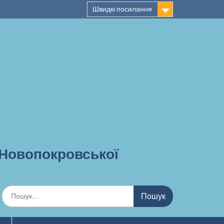
Швидкі посилання
 Новопокровської
Шукати: