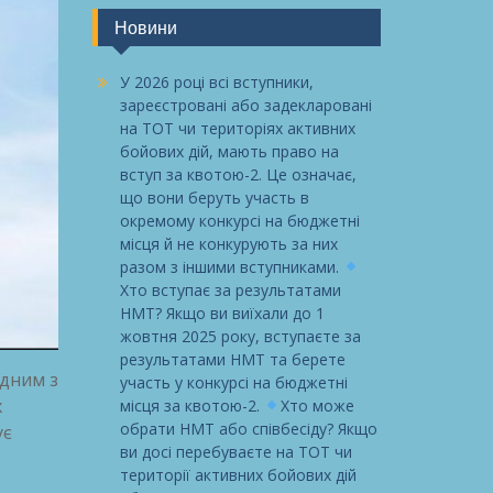
Новини
У 2026 році всі вступники,
зареєстровані або задекларовані
на ТОТ чи територіях активних
бойових дій, мають право на
вступ за квотою-2. Це означає,
що вони беруть участь в
окремому конкурсі на бюджетні
місця й не конкурують за них
разом з іншими вступниками.
Хто вступає за результатами
НМТ? Якщо ви виїхали до 1
жовтня 2025 року, вступаєте за
результатами НМТ та берете
одним з
участь у конкурсі на бюджетні
х
місця за квотою-2.
Хто може
обрати НМТ або співбесіду? Якщо
ує
ви досі перебуваєте на ТОТ чи
території активних бойових дій