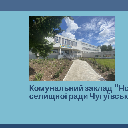
Перейти
до
вмісту
Комунальний заклад "Но
селищної ради Чугуївськ