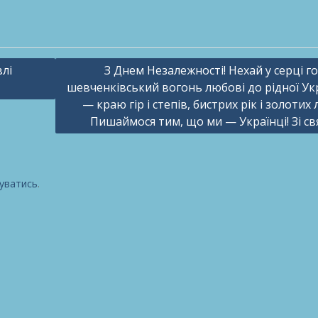
влі
З Днем Незалежності! Нехай у серці г
шевченківський вогонь любові до рідної Ук
— краю гір і степів, бистрих рік і золотих 
Пишаймося тим, що ми — Українці! Зі св
уватись
.