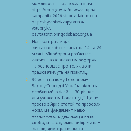
можливості — за посиланням
https://mon.gov.ua/news/vstupna-
kampaniia-2026-vidpovidaiemo-na-
naiposhyrenishi-zapytannia-
vstupnykiv
osvita.tot@bringkidsback.org.ua
Нові контракти для
військовозобовʼязаних на 14 та 24
місяці. Міноборони роз’яснює
ключові нововведення реформи
та розповідає про те, як вони
працюватимуть на практиці.
30 років нашому Головному
Закону!Сьогодні Україна відзначає
особливий ювілей — 30-річчя з
дня ухвалення Конституції. Це не
просто збірка статей та правових
норм. Це фундамент нашої
незалежності, декларація нашої
свободи та свідомий вибір жити у
вільній, демократичній та