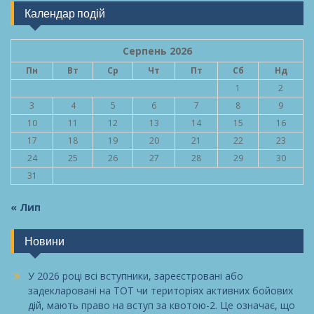
Календар подій
Серпень 2026
Пн
Вт
Ср
Чт
Пт
Сб
Нд
1
2
3
4
5
6
7
8
9
10
11
12
13
14
15
16
17
18
19
20
21
22
23
24
25
26
27
28
29
30
31
« Лип
Новини
У 2026 році всі вступники, зареєстровані або
задекларовані на ТОТ чи територіях активних бойових
дій, мають право на вступ за квотою-2. Це означає, що