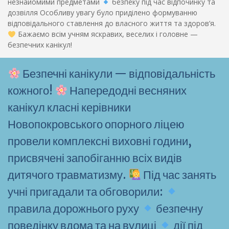
незнайомими предметами
безпеку під час відпочинку та
дозвілля Особливу увагу було приділено формуванню
відповідального ставлення до власного життя та здоров’я.
Бажаємо всім учням яскравих, веселих і головне —
безпечних канікул!
Безпечні канікули — відповідальність
кожного!
Напередодні весняних
канікул класні керівники
Новопокровського опорного ліцею
провели комплексні виховні години,
присвячені запобіганню всіх видів
дитячого травматизму.
Під час занять
учні пригадали та обговорили:
правила дорожнього руху
безпечну
поведінку вдома та на вулиці
дії під