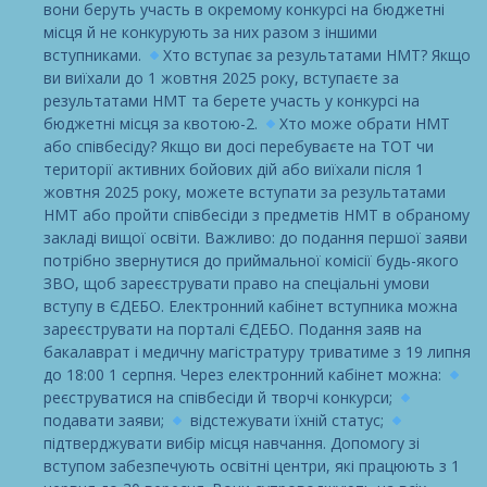
вони беруть участь в окремому конкурсі на бюджетні
місця й не конкурують за них разом з іншими
вступниками.
Хто вступає за результатами НМТ? Якщо
ви виїхали до 1 жовтня 2025 року, вступаєте за
результатами НМТ та берете участь у конкурсі на
бюджетні місця за квотою-2.
Хто може обрати НМТ
або співбесіду? Якщо ви досі перебуваєте на ТОТ чи
території активних бойових дій або виїхали після 1
жовтня 2025 року, можете вступати за результатами
НМТ або пройти співбесіди з предметів НМТ в обраному
закладі вищої освіти. Важливо: до подання першої заяви
потрібно звернутися до приймальної комісії будь-якого
ЗВО, щоб зареєструвати право на спеціальні умови
вступу в ЄДЕБО. Електронний кабінет вступника можна
зареєструвати на порталі ЄДЕБО. Подання заяв на
бакалаврат і медичну магістратуру триватиме з 19 липня
до 18:00 1 серпня. Через електронний кабінет можна:
реєструватися на співбесіди й творчі конкурси;
подавати заяви;
відстежувати їхній статус;
підтверджувати вибір місця навчання. Допомогу зі
вступом забезпечують освітні центри, які працюють з 1