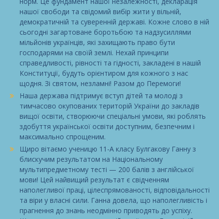
норм. Це фундамент нашої незалежності, декларація
нашої свободи та свідомий вибір жити у вільній,
демократичній та суверенній державі. Кожне слово в ній
сьогодні загартоване боротьбою та надзусиллями
мільйонів українців, які захищають право бути
господарями на своїй землі. Нехай принципи
справедливості, рівності та гідності, закладені в нашій
Конституції, будуть орієнтиром для кожного з нас
щодня. Зі святом, незламні! Разом до Перемоги!
Наша держава підтримує вступ дітей та молоді з
тимчасово окупованих територій України до закладів
вищої освіти, створюючи спеціальні умови, які роблять
здобуття української освіти доступним, безпечним і
максимально спрощеним.
Щиро вітаємо ученицю 11-А класу Булгакову Ганну з
блискучим результатом на Національному
мультипредметному тесті — 200 балів з англійської
мови! Цей найвищий результат є свідченням
наполегливої праці, цілеспрямованості, відповідальності
та віри у власні сили. Ганна довела, що наполегливість і
прагнення до знань неодмінно приводять до успіху.