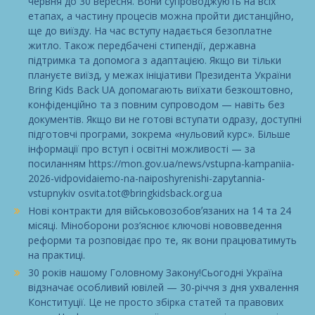
червня до 30 вересня. Вони супроводжують на всіх
етапах, а частину процесів можна пройти дистанційно,
ще до виїзду. На час вступу надається безоплатне
житло. Також передбачені стипендії, державна
підтримка та допомога з адаптацією. Якщо ви тільки
плануєте виїзд, у межах ініціативи Президента України
Bring Kids Back UA допомагають виїхати безкоштовно,
конфіденційно та з повним супроводом — навіть без
документів. Якщо ви не готові вступати одразу, доступні
підготовчі програми, зокрема «нульовий курс». Більше
інформації про вступ і освітні можливості — за
посиланням https://mon.gov.ua/news/vstupna-kampaniia-
2026-vidpovidaiemo-na-naiposhyrenishi-zapytannia-
vstupnykiv osvita.tot@bringkidsback.org.ua
Нові контракти для військовозобовʼязаних на 14 та 24
місяці. Міноборони роз’яснює ключові нововведення
реформи та розповідає про те, як вони працюватимуть
на практиці.
30 років нашому Головному Закону!Сьогодні Україна
відзначає особливий ювілей — 30-річчя з дня ухвалення
Конституції. Це не просто збірка статей та правових