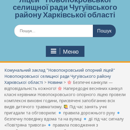
селищної ради Чугуївського
району Харківської області
Шукати:
Меню
Комунальний заклад "Новопокровський опорний ліцей"
Новопокровської селищної ради Чугуївського району
Харківської області
>
Новини
>
Безпечні канікули —
відповідальність кожного!
Напередодні весняних канікул
класні керівники Новопокровського опорного ліцею провели
комплексні виховні години, присвячені запобіганню всіх
видів дитячого травматизму.
Під час занять учні
пригадали та обговорили:
правила дорожнього руху
безпечну поведінку вдома та на вулиці
дії під час сигналу
«Повітряна тривога»
правила поводження з