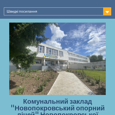
Перейти
до
Швидкі посилання
вмісту
Комунальний заклад
"Новопокровський опорний
ліцей" Новопокровської