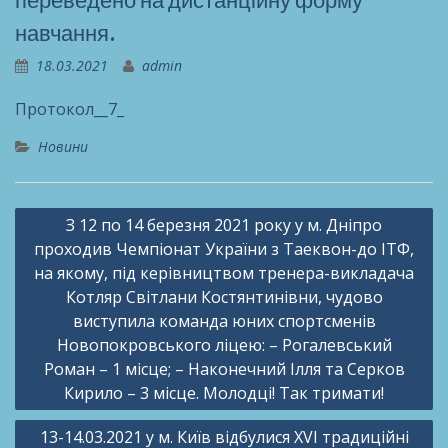
переведено на дистанційну форму
навчання.
18.03.2021
admin
Протокол__7_
Новини
Навігація
З 12 по 14 березня 2021 року у м. Дніпро
записів
проходив Чемпіонат України з Таеквон-до ІТФ,
на якому, під керівництвом тренера-викладача
Котляр Світлани Костянтинівни, чудово
виступила команда юних спортсменів
Новопокровського ліцею: – Рогалевський
Роман – 1 місце; – Наконечний Ілля та Серков
Кирило – 3 місце. Молодці! Так тримати!
13-14.03.2021 у м. Київ відбулися XVI традиційні