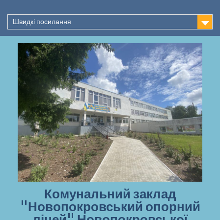
Перейти
до
Швидкі посилання
вмісту
Комунальний заклад
"Новопокровський опорний
ліцей" Новопокровської