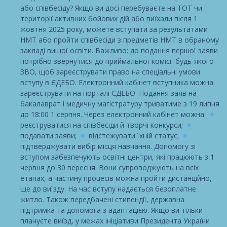
або співбесіду? Якщо ви досі перебуваєте на ТОТ чи
території активних бойових дій або виїхали після 1
жовтня 2025 року, можете вступати за результатами
НМТ або пройти співбесіди з предметів НМТ в обраному
закладі вищої освіти. Важливо: до подання першої заяви
потрібно звернутися до приймальної комісії будь-якого
ЗВО, щоб зареєструвати право на спеціальні умови
вступу в ЄДЕБО. Електронний кабінет вступника можна
зареєструвати на порталі ЄДЕБО. Подання заяв на
бакалаврат і медичну магістратуру триватиме з 19 липня
до 18:00 1 серпня. Через електронний кабінет можна:
реєструватися на співбесіди й творчі конкурси;
подавати заяви;
відстежувати їхній статус;
підтверджувати вибір місця навчання. Допомогу зі
вступом забезпечують освітні центри, які працюють з 1
червня до 30 вересня. Вони супроводжують на всіх
етапах, а частину процесів можна пройти дистанційно,
ще до виїзду. На час вступу надається безоплатне
житло. Також передбачені стипендії, державна
підтримка та допомога з адаптацією. Якщо ви тільки
плануєте виїзд, у межах ініціативи Президента України