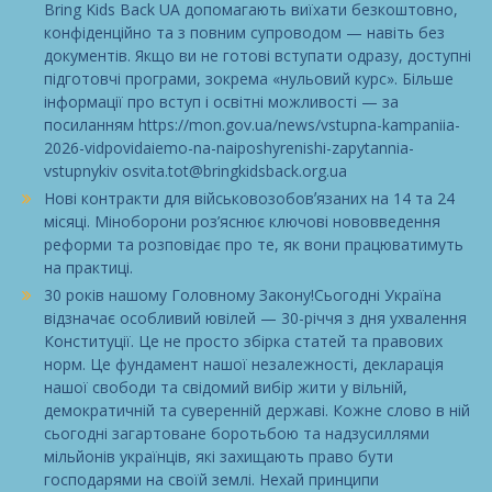
Bring Kids Back UA допомагають виїхати безкоштовно,
конфіденційно та з повним супроводом — навіть без
документів. Якщо ви не готові вступати одразу, доступні
підготовчі програми, зокрема «нульовий курс». Більше
інформації про вступ і освітні можливості — за
посиланням https://mon.gov.ua/news/vstupna-kampaniia-
2026-vidpovidaiemo-na-naiposhyrenishi-zapytannia-
vstupnykiv osvita.tot@bringkidsback.org.ua
Нові контракти для військовозобовʼязаних на 14 та 24
місяці. Міноборони роз’яснює ключові нововведення
реформи та розповідає про те, як вони працюватимуть
на практиці.
30 років нашому Головному Закону!Сьогодні Україна
відзначає особливий ювілей — 30-річчя з дня ухвалення
Конституції. Це не просто збірка статей та правових
норм. Це фундамент нашої незалежності, декларація
нашої свободи та свідомий вибір жити у вільній,
демократичній та суверенній державі. Кожне слово в ній
сьогодні загартоване боротьбою та надзусиллями
мільйонів українців, які захищають право бути
господарями на своїй землі. Нехай принципи