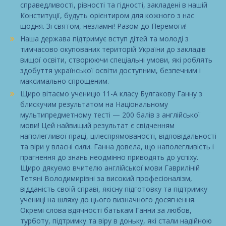
справедливості, рівності та гідності, закладені в нашій
Конституції, будуть орієнтиром для кожного з нас
щодня. Зі святом, незламні! Разом до Перемоги!
Наша держава підтримує вступ дітей та молоді з
тимчасово окупованих територій України до закладів
вищої освіти, створюючи спеціальні умови, які роблять
здобуття української освіти доступним, безпечним і
максимально спрощеним.
Щиро вітаємо ученицю 11-А класу Булгакову Ганну з
блискучим результатом на Національному
мультипредметному тесті — 200 балів з англійської
мови! Цей найвищий результат є свідченням
наполегливої праці, цілеспрямованості, відповідальності
та віри у власні сили. Ганна довела, що наполегливість і
прагнення до знань неодмінно приводять до успіху.
Щиро дякуємо вчителю англійської мови Гавриліній
Тетяні Володимирівні за високий професіоналізм,
відданість своїй справі, якісну підготовку та підтримку
учениці на шляху до цього визначного досягнення.
Окремі слова вдячності батькам Ганни за любов,
турботу, підтримку та віру в доньку, які стали надійною