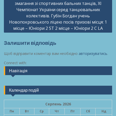
змагання зі спортивних бальних танців, ХІ
Чемпіонат України серед танцювальних
колективів. Губін Богдан учень
Новопокровського ліцею посів призові місця: 1
місце – Юніори 2 ST 2 місце – Юніори 2 C LA
Залишити відповідь
Щоб відправити коментар вам необхідно
авторизуватись
.
Connect with:
Навігація
Календар подій
Серпень 2026
Пн
Вт
Ср
Чт
Пт
Сб
Нд