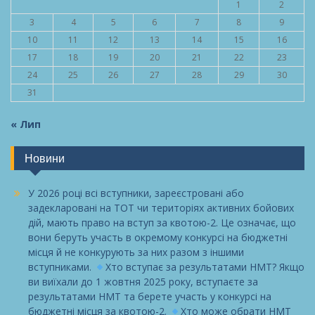
1
2
3
4
5
6
7
8
9
10
11
12
13
14
15
16
17
18
19
20
21
22
23
24
25
26
27
28
29
30
31
« Лип
Новини
У 2026 році всі вступники, зареєстровані або
задекларовані на ТОТ чи територіях активних бойових
дій, мають право на вступ за квотою-2. Це означає, що
вони беруть участь в окремому конкурсі на бюджетні
місця й не конкурують за них разом з іншими
вступниками.
Хто вступає за результатами НМТ? Якщо
ви виїхали до 1 жовтня 2025 року, вступаєте за
результатами НМТ та берете участь у конкурсі на
бюджетні місця за квотою-2.
Хто може обрати НМТ