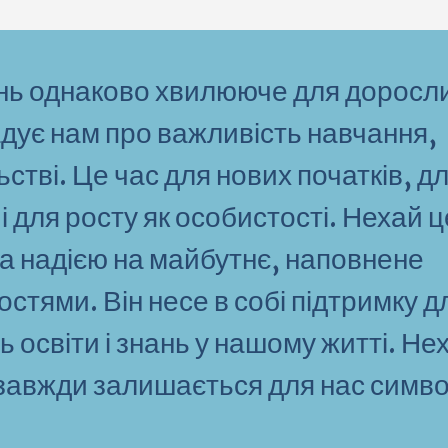
ань однаково хвилююче для доросл
гадує нам про важливість навчання,
льстві. Це час для нових початків, д
 і для росту як особистості. Нехай 
а надією на майбутнє, наповнене
стями. Він несе в собі підтримку д
ть освіти і знань у нашому житті. Не
 завжди залишається для нас симв