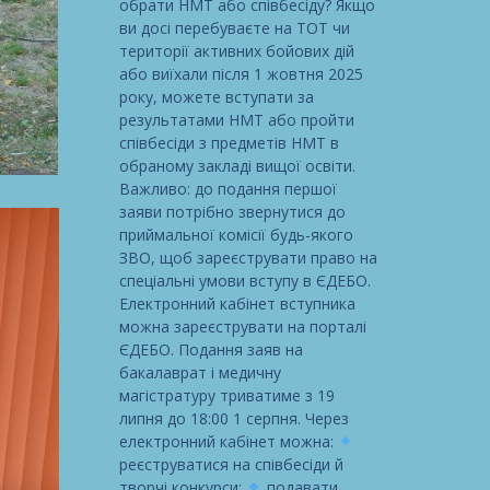
обрати НМТ або співбесіду? Якщо
ви досі перебуваєте на ТОТ чи
території активних бойових дій
або виїхали після 1 жовтня 2025
року, можете вступати за
результатами НМТ або пройти
співбесіди з предметів НМТ в
обраному закладі вищої освіти.
Важливо: до подання першої
заяви потрібно звернутися до
приймальної комісії будь-якого
ЗВО, щоб зареєструвати право на
спеціальні умови вступу в ЄДЕБО.
Електронний кабінет вступника
можна зареєструвати на порталі
ЄДЕБО. Подання заяв на
бакалаврат і медичну
магістратуру триватиме з 19
липня до 18:00 1 серпня. Через
електронний кабінет можна:
реєструватися на співбесіди й
творчі конкурси;
подавати