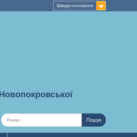
Швидкі посилання
 Новопокровської
Шукати: