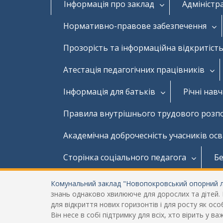
Інформація про заклад
Адміністр
Нормативно-правове забезпечення
Прозорість та інформаційна відкритість
Атестація педагогічних працівників
Інформація для батьків
Річні нав
Правила внутрішнього трудового розп
Академічна доброчесність учасників ос
Сторінка соціального педагога
Бе
Комунальний заклад "Новопокровський опорний лі
знань однаково хвилююче для дорослих та дітей. Це
для відкриття нових горизонтів і для росту як о
Він несе в собі підтримку для всіх, хто вірить у 