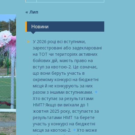
« Лип
Новини
У 2026 році всі вступники,
зареєстровані або задекларовані
на ТОТ чи територіях активних
бойових дій, мають право на
вступ за квотою-2. Це означає,
що вони беруть участь в
окремому конкурсі на бюджетні
місця й не конкурують за них
разом з іншими вступниками.
Хто вступає за результатами
НМТ? Якщо ви виїхали до 1
жовтня 2025 року, вступаєте за
результатами НМТ та берете
участь у конкурсі на бюджетні
місця за квотою-2.
Хто може