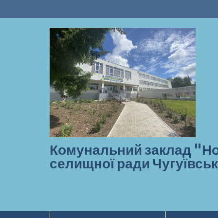
Перейти
до
вмісту
Комунальний заклад "Но
селищної ради Чугуївськ