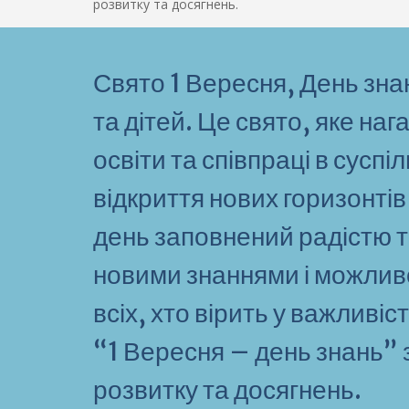
розвитку та досягнень.
Свято 1 Вересня, День зн
та дітей. Це свято, яке на
освіти та співпраці в суспі
відкриття нових горизонтів
день заповнений радістю т
новими знаннями і можливо
всіх, хто вірить у важливіс
“1 Вересня – день знань”
розвитку та досягнень.