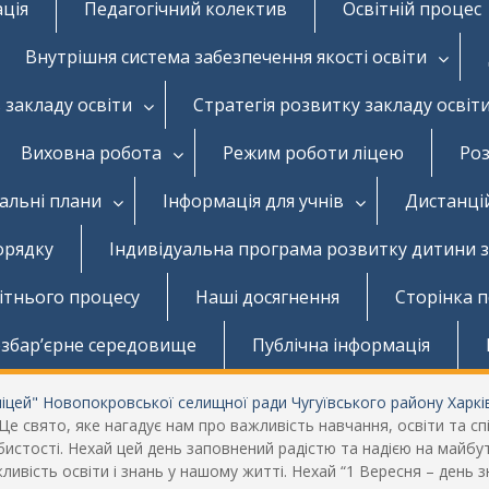
ація
Педагогічний колектив
Освітній процес
Внутрішня система забезпечення якості освіти
 закладу освіти
Стратегія розвитку закладу освіт
Виховна робота
Режим роботи ліцею
Роз
чальні плани
Інформація для учнів
Дистанці
орядку
Індивідуальна програма розвитку дитини 
вітнього процесу
Наші досягнення
Сторінка 
збар’єрне середовище
Публічна інформація
цей" Новопокровської селищної ради Чугуївського району Харків
 свято, яке нагадує нам про важливість навчання, освіти та спів
собистості. Нехай цей день заповнений радістю та надією на май
важливість освіти і знань у нашому житті. Нехай “1 Вересня – ден