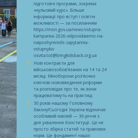
підготовчі програми, зокрема
«нульовий курс». Більше
інформації про вступ і освітні
можливості — за посиланням
https://mon.gov.ua/news/vstupna-
kampaniia-2026-vidpovidaiemo-na-
naiposhyrenishi-zapytannia-
vstupnykiv
osvita.tot@bringkidsback.org.ua
Нові контракти для
військовозобовʼязаних на 14 та 24
місяці. Міноборони роз’яснює
ключові нововведення реформи
та розповідає про те, як вони
працюватимуть на практиці.
30 років нашому Головному
Закону!Сьогодні Україна відзначає
особливий ювілей — 30-річчя з
дня ухвалення Конституції. Це не
просто збірка статей та правових
норм. Це фундамент нашої