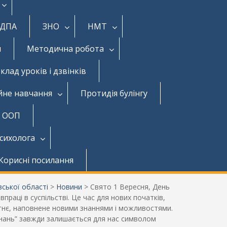
ДПА
ЗНО
НМТ
и
Методична робота
клад уроків і дзвінків
йне навчання
Протидія булінгу
з ООП
психолога
Корисні посилання
ської області
>
Новини
>
Свято 1 Вересня, День
праці в суспільстві. Це час для нових початків,
бутнє, наповнене новими знаннями і можливостями.
ь знань” завжди залишається для нас символом