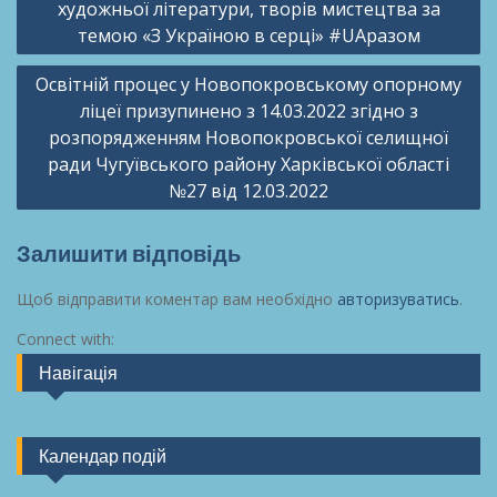
художньої літератури, творів мистецтва за
темою «З Україною в серці» #UAразом
Освітній процес у Новопокровському опорному
ліцеї призупинено з 14.03.2022 згідно з
розпорядженням Новопокровської селищної
ради Чугуївського району Харківської області
№27 від 12.03.2022
Залишити відповідь
Щоб відправити коментар вам необхідно
авторизуватись
.
Connect with:
Навігація
Календар подій