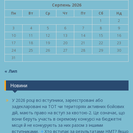
Серпень 2026
Пн
Вт
Ср
Чт
Пт
Сб
Нд
1
2
3
4
5
6
7
8
9
10
11
12
13
14
15
16
17
18
19
20
21
22
23
24
25
26
27
28
29
30
31
« Лип
Новини
У 2026 році всі вступники, зареєстровані або
задекларовані на ТОТ чи територіях активних бойових
дій, мають право на вступ за квотою-2. Це означає, що
вони беруть участь в окремому конкурсі на бюджетні
місця й не конкурують за них разом з іншими
вступниками.
Хто вступає за результатами НМТ? Якщо