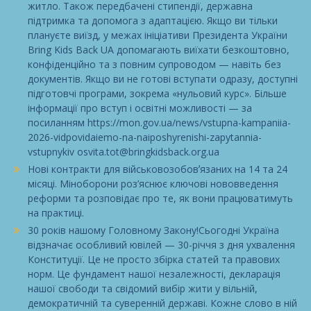
житло. Також передбачені стипендії, державна
підтримка та допомога з адаптацією. Якщо ви тільки
плануєте виїзд, у межах ініціативи Президента України
Bring Kids Back UA допомагають виїхати безкоштовно,
конфіденційно та з повним супроводом — навіть без
документів. Якщо ви не готові вступати одразу, доступні
підготовчі програми, зокрема «нульовий курс». Більше
інформації про вступ і освітні можливості — за
посиланням https://mon.gov.ua/news/vstupna-kampaniia-
2026-vidpovidaiemo-na-naiposhyrenishi-zapytannia-
vstupnykiv osvita.tot@bringkidsback.org.ua
Нові контракти для військовозобовʼязаних на 14 та 24
місяці. Міноборони роз’яснює ключові нововведення
реформи та розповідає про те, як вони працюватимуть
на практиці.
30 років нашому Головному Закону!Сьогодні Україна
відзначає особливий ювілей — 30-річчя з дня ухвалення
Конституції. Це не просто збірка статей та правових
норм. Це фундамент нашої незалежності, декларація
нашої свободи та свідомий вибір жити у вільній,
демократичній та суверенній державі. Кожне слово в ній