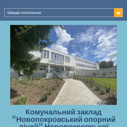
Перейти
до
Швидкі посилання
вмісту
Комунальний заклад
"Новопокровський опорний
ліцей" Новопокровської