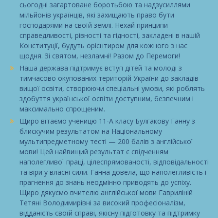
сьогодні загартоване боротьбою та надзусиллями
мільйонів українців, які захищають право бути
господарями на своїй землі. Нехай принципи
справедливості, рівності та гідності, закладені в нашій
Конституції, будуть орієнтиром для кожного з нас
щодня. Зі святом, незламні! Разом до Перемоги!
Наша держава підтримує вступ дітей та молоді з
тимчасово окупованих територій України до закладів
вищої освіти, створюючи спеціальні умови, які роблять
здобуття української освіти доступним, безпечним і
максимально спрощеним.
Щиро вітаємо ученицю 11-А класу Булгакову Ганну з
блискучим результатом на Національному
мультипредметному тесті — 200 балів з англійської
мови! Цей найвищий результат є свідченням
наполегливої праці, цілеспрямованості, відповідальності
та віри у власні сили. Ганна довела, що наполегливість і
прагнення до знань неодмінно приводять до успіху.
Щиро дякуємо вчителю англійської мови Гавриліній
Тетяні Володимирівні за високий професіоналізм,
відданість своїй справі, якісну підготовку та підтримку