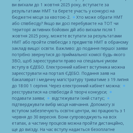
ви виїхали до 1 жовтня 2025 року, вступаєте за
результатами НМТ та берете участь у конкурсі на
бюджетні місця за квотою-2.
Хто може обрати НМТ
або співбесіду? Якщо ви досі перебуваєте на ТОТ чи
території активних бойових дій або виїхали після 1
жовтня 2025 року, можете вступати за результатами
НМТ або пройти співбесіди з предметів НМТ в обраному
закладі вищої освіти. Важливо: до подання першої заяви
потрібно звернутися до приймальної комісії будь-якого
ЗВО, щоб зареєструвати право на спеціальні умови
вступу в ЄДЕБО. Електронний кабінет вступника можна
зареєструвати на порталі ЄДЕБО. Подання заяв на
бакалаврат і медичну магістратуру триватиме з 19 липня
до 18:00 1 серпня. Через електронний кабінет можна:
реєструватися на співбесіди й творчі конкурси;
подавати заяви;
відстежувати їхній статус;
підтверджувати вибір місця навчання. Допомогу зі
вступом забезпечують освітні центри, які працюють з 1
червня до 30 вересня. Вони супроводжують на всіх
етапах, а частину процесів можна пройти дистанційно,
ще до виїзду. На час вступу надається безоплатне