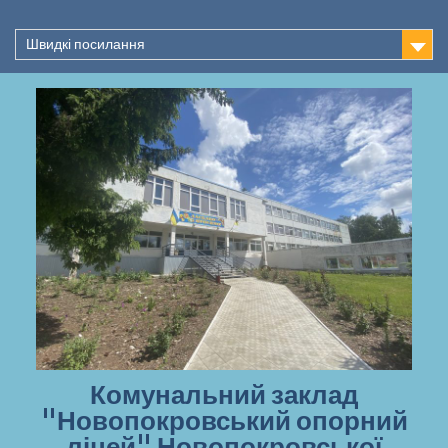
Перейти
до
Швидкі посилання
вмісту
Комунальний заклад
"Новопокровський опорний
ліцей" Новопокровської