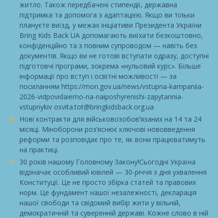
житло. Також передбачені стипендії, державна
підтримка та допомога з адаптацією. Якщо ви тільки
плануєте виїзд, у межах ініціативи Президента України
Bring Kids Back UA допомагають виїхати безкоштовно,
конфіденційно та з повним супроводом — навіть без
документів. Якщо ви не готові вступати одразу, доступні
підготовчі програми, зокрема «нульовий курс». Більше
інформації про вступ і освітні можливості — за
посиланням https://mon.gov.ua/news/vstupna-kampaniia-
2026-vidpovidaiemo-na-naiposhyrenishi-zapytannia-
vstupnykiv osvita.tot@bringkidsback.org.ua
Нові контракти для військовозобовʼязаних на 14 та 24
місяці. Міноборони роз’яснює ключові нововведення
реформи та розповідає про те, як вони працюватимуть
на практиці.
30 років нашому Головному Закону!Сьогодні Україна
відзначає особливий ювілей — 30-річчя з дня ухвалення
Конституції. Це не просто збірка статей та правових
норм. Це фундамент нашої незалежності, декларація
нашої свободи та свідомий вибір жити у вільній,
демократичній та суверенній державі. Кожне слово в ній