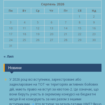
Серпень 2026
Пн
Вт
Ср
Чт
Пт
Сб
Нд
1
2
3
4
5
6
7
8
9
10
11
12
13
14
15
16
17
18
19
20
21
22
23
24
25
26
27
28
29
30
31
« Лип
Новини
У 2026 році всі вступники, зареєстровані або
задекларовані на ТОТ чи територіях активних бойових
дій, мають право на вступ за квотою-2. Це означає, що
вони беруть участь в окремому конкурсі на бюджетні
місця й не конкурують за них разом з іншими
вступниками.
Хто вступає за результатами НМТ? Якщо