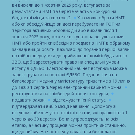
ви виїхали до 1 жовтня 2025 року, вступаєте за
результатами НМТ та берете участь у конкурсі на
бюджетні місця за квотою-2.
Хто може обрати НМТ
або співбесіду? Якщо ви досі перебуваєте на ТОТ чи
території активних бойових дій або виїхали після 1
жовтня 2025 року, можете вступати за результатами
НМТ або пройти співбесіди з предметів НМТ в обраному
закладі вищої освіти. Важливо: до подання першої заяви
потрібно звернутися до приймальної комісії будь-якого
ЗВО, щоб зареєструвати право на спеціальні умови
вступу в ЄДЕБО. Електронний кабінет вступника можна
зареєструвати на порталі ЄДЕБО. Подання заяв на
бакалаврат і медичну магістратуру триватиме з 19 липня
до 18:00 1 серпня. Через електронний кабінет можна:
реєструватися на співбесіди й творчі конкурси;
подавати заяви;
відстежувати їхній статус;
підтверджувати вибір місця навчання. Допомогу зі
вступом забезпечують освітні центри, які працюють з 1
червня до 30 вересня. Вони супроводжують на всіх
етапах, а частину процесів можна пройти дистанційно,
ще до виїзду. На час вступу надається безоплатне