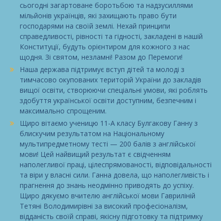
сьогодні загартоване боротьбою та надзусиллями
мільйонів українців, які захищають право бути
господарями на своїй землі. Нехай принципи
справедливості, рівності та гідності, закладені в нашій
Конституції, будуть орієнтиром для кожного з нас
щодня. Зі святом, незламні! Разом до Перемоги!
Наша держава підтримує вступ дітей та молоді з
тимчасово окупованих територій України до закладів
вищої освіти, створюючи спеціальні умови, які роблять
здобуття української освіти доступним, безпечним і
максимально спрощеним.
Щиро вітаємо ученицю 11-А класу Булгакову Ганну з
блискучим результатом на Національному
мультипредметному тесті — 200 балів з англійської
мови! Цей найвищий результат є свідченням
наполегливої праці, цілеспрямованості, відповідальності
та віри у власні сили. Ганна довела, що наполегливість і
прагнення до знань неодмінно приводять до успіху.
Щиро дякуємо вчителю англійської мови Гавриліній
Тетяні Володимирівні за високий професіоналізм,
відданість своїй справі, якісну підготовку та підтримку